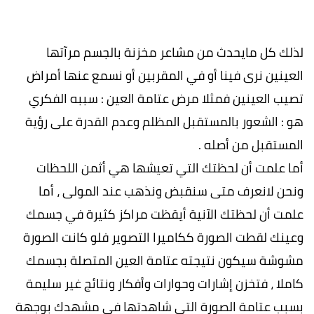
لذلك كل مايحدث من مشاعر مخزنة بالجسم مرآتها
العينين نرى فينا أو في المقربين أو نسمع عنها أمراض
تصيب العينين فمثلا مرض عتامة العين : سببه الفكري
هو : الشعور بالمستقبل المظلم وعدم القدرة على رؤية
المستقبل من أصله .
أما علمت أن لحظتك التي تعيشها هي أثمن اللحظات
ونحن لانعرف متى سنقبض ونذهب عند المولى ، أما
علمت أن لحظتك الآنية أيقظت مراكز كثيرة في جسمك
وعينك لقطت الصورة ككاميرا التصوير فلو كانت الصورة
مشوشة سيكون نتيجته عتامة العين المتصلة بجسمك
كاملا ، فتخزن إشارات وحوارات وأفكار ونتائج غير سليمة
بسبب عتامة الصورة التي شاهدتها في مشهدك بوجهة