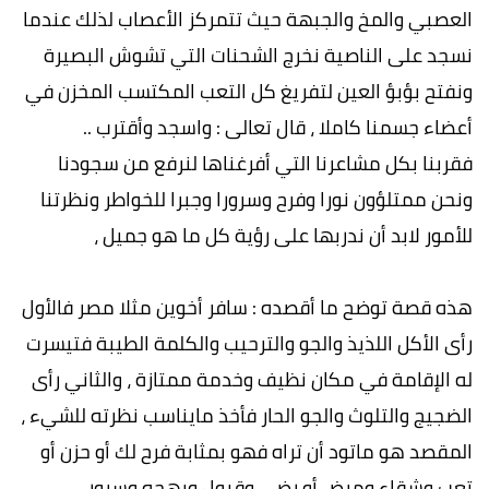
العصبي والمخ والجبهة حيث تتمركز الأعصاب لذلك عندما
نسجد على الناصية نخرج الشحنات التي تشوش البصيرة
ونفتح بؤبؤ العين لتفريغ كل التعب المكتسب المخزن في
أعضاء جسمنا كاملا ، قال تعالى : واسجد وأقترب ..
فقربنا بكل مشاعرنا التي أفرغناها لنرفع من سجودنا
ونحن ممتلؤون نورا وفرح وسرورا وجبرا للخواطر ونظرتنا
للأمور لابد أن ندربها على رؤية كل ما هو جميل ،
هذه قصة توضح ما أقصده : سافر أخوين مثلا مصر فالأول
رأى الأكل اللذيذ والجو والترحيب والكلمة الطيبة فتيسرت
له الإقامة في مكان نظيف وخدمة ممتازة ، والثاني رأى
الضجيج والتلوث والجو الحار فأخذ مايناسب نظرته للشيء ،
المقصد هو ماتود أن تراه فهو بمثابة فرح لك أو حزن أو
تعب وشقاء ومرض أو رضى وقبول وبهجه وسرور ،