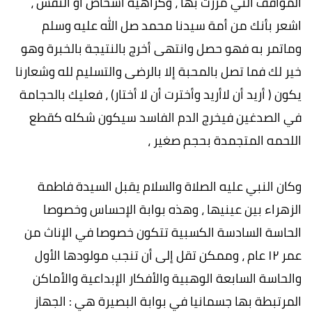
المواقف التي مررت بها ، وكراهية أشخاص أو النفس ،
اشعر بأنك من أمة سيدنا محمد صل الله عليه وسلم
وماتمر به فهو حصل وانتهى أخرج بالنتيجة بالخبرة وهو
خير لك فما تصل بالمحبة إلا بالرضى والتسليم لله وشعارنا
يكون ( أريد أن لاأريد وأخترت أن لا أختار) ، فعليك بالحجامة
في الصدغين فيخرج الدم الفاسد سيكون شكله كقطع
اللحمه المتجمدة بحجم صغير ،
وكان النبي عليه الصلاة والسلام يقبل السيدة فاطمة
الزهراء بين عينيها ، وهذه بوابة الإحساس وخصوصا
الحاسة السادسة الكسبية تتكون خصوصا في الإناث من
عمر ١٢ عام ، وممكن تقل إلى أن تنجب مولودها الأول
والحاسة السابعة الوهبية والأفكار الإبداعية والأماكن
المرتبطة بها جسمانيا في بوابة البصيرة هي : الجهاز