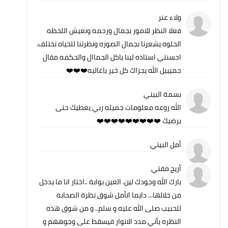
ولاء عنر
فعلا النظر للامور بجمال ورحمه ونعيش اللحظه
الحلوه يشعرنا بجمال الصوره ونظرتنا للخياه تختلف.
احسنتي استاذه لينا ياكل الجماال والحكمه مقال
جميييل الله يجزاك كل خير ياغاليه❤️❤️❤️
بسمة البيتي
الله روعه معلومات جميله ربي يعطيك حتى
يرضيك ❤️❤️❤️❤️❤️❤️❤️❤️❤️
أمل البيتي
أريج مفتي
بارك الله وجودك لين. العين بوابة ..اختار انا ما يدخل
من خلالها... دايما اتأمل شوق نظرة الصحابه
للحبيب صلى الله عليه و سلم.. و من شوق هذه
النظره يأتي مدد الانوار فيسقط على وجوههم و