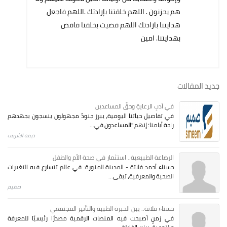
هم يحزنون . اللهم خلقتنا بإرادتك .اللهم فاجعل
هدايتنا بارادتك اللهم قضيت بخلقنا فاقض
بهدايتنا. امين
جديد المقالات
في أدبِ الرعايةِ وحقِّ المساعدين
في تفاصيل حياتنا اليومية، يبرز جنودٌ مجهولون ينسجون بجهدهم
راحة أيامنا؛ إنهم "المساعدون في...
ديمة الشريف
الرضاعة الطبيعية.. استثمار في صحة الأم والطفل
حسناء أحمد فلاتة - المدينة المنورة: في عالم تتسارع فيه التغيرات
الصحية والمعرفية، تبقى...
صميم
حسناء فلاتة.. بين الخبرة الطبية والتأثير المجتمعي
في زمنٍ أصبحت فيه المنصات الرقمية مصدرًا رئيسيًا للمعرفة