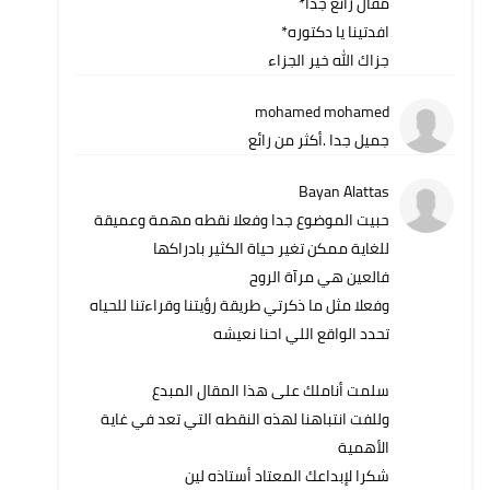
مقال رائع جداً*
افدتينا يا دكتوره*
جزاك الله خير الجزاء
mohamed mohamed
جميل جدا .أكثر من رائع
Bayan Alattas
حبيت الموضوع جدا وفعلا نقطه مهمة وعميقة
للغاية ممكن تغير حياة الكثير بادراكها
فالعين هي مرآة الروح
وفعلا مثل ما ذكرتي طريقة رؤيتنا وقراءتنا للحياه
تحدد الواقع اللي احنا نعيشه
سلمت أناملك على هذا المقال المبدع
وللفت انتباهنا لهذه النقطه التي تعد في غاية
الأهمية
شكرا لإبداعك المعتاد أستاذه لين