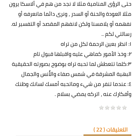
حتى الرؤى المنامية مثلا لا نجد من هم في ألاسكا يرون
مثلا العودة والحنة أو السدر ، ونرى دائما مانعرفه أو
نفهمه أو يلامسنا ولكن لانفهم المقصد أو التفسير له.
رسالتي لكم ..
١: انظر بعين الرحمة لكل من تراه
٢: وخذ الأمور كماهي عليه واقبلها قبول تام
٣:كلما تتعطش لما تحبه تراه بوضوح بصورته الحقيقية
البهية المشرقة في شمس صفاء والأُنس والجمال
٤: عندما تنفر من شيء وماتحبه أمسك لسانك وظنك
وأفكارك عنه ، اتركه يمضي بسلام .
التعليقات (
22
)