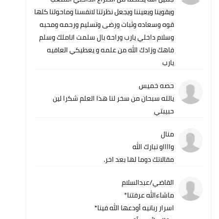
ويقوينا ويعيننا ويجعل نظرتنا لانفسنا وماحولنا كلها
قوه وسعاده وثبات ورضى وتسليم ورحمه ومحبه
وسلام داخلي يارب وراحة بال سلمت اناملك وسلم
فاهك وزادك الله من علمه و يعطيكي العافيه
يارب
حصه خميس
يالله سبحان من سخر لنا هذا العلم شكرا لين
حبيبتي
منال
وااااو تبارك الله
مقالاتك دوما لها بعد اخر.
القاضي/عبدالسلام
ماشاءالله عرفتنا*
اسرار ربانيه أودعها الله فينا*