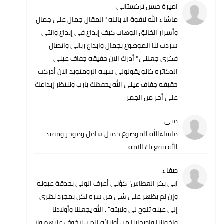
اميرة حسن تركستاني
ماشاء الله لاقوة الا بالله* المقال جمال على جمال
وأسرار الخالق الوهاب كيف إبداع فى إبداع وانتى
سردت لنا الموضوع بجمال وابداع رباني واتصال
فكري جعلني* أدرك الان حقيقه جفاف عيني
الدكاتره كانو يقولولي سببه الرومتويد الان أدركت
حقيقه جفاف عيني الله يحفظك يارب وننتظر إبداعك
على أحر من الجمر
منى
ماشاءالله الموضوع جميل شامل وموجز ومفيد
الله ينفع بك الامه
صفاء
ابي بكر العطاس" كَوْني أعرف الولي بحدقة عيونه
وإن لم يظهر علي شي من سره لكن بمجرد نظري
إلى عينه تلوح لي ولايته" . الله يجعلنا وأولادنا
وإخواننا واصحابنا من أوليائه الذين لاخوف عليهم ولا