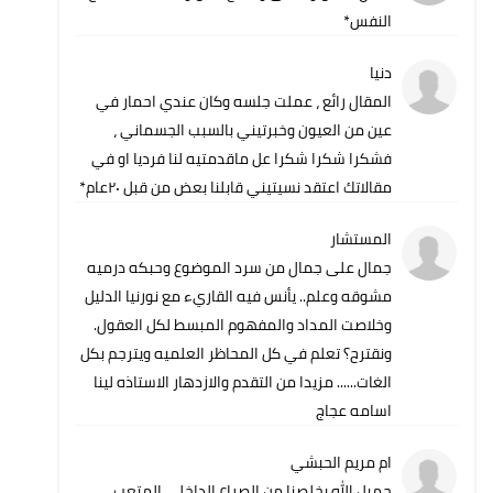
النفس*
دنيا
المقال رائع ، عملت جلسه وكان عندي احمار في
عين من العيون وخبرتيني بالسبب الجسماني ،
فشكرا شكرا شكرا عل ماقدمتيه لنا فرديا او في
مقالاتك اعتقد نسيتيني قابلنا بعض من قبل ٢٠عام*
المستشار
جمال على جمال من سرد الموضوع وحبكه درميه
مشوقه وعلم.. يأنس فيه القاريء مع نورنيا الدليل
وخلاصت المداد والمفهوم المبسط لكل العقول.
ونقترح؟ تعلم في كل المحاظر العلميه ويترجم بكل
الغات...... مزيدا من التقدم والازدهار الاستاذه لينا
اسامه عجاج
ام مريم الحبشي
جميل الله يخلصنا من الصراع الداخلي المتعب