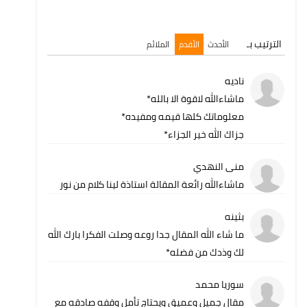
الترتيب بـ
الأحدث
الأقدم
الملائم
ناديه
ماشاءالله لاقوة الا بالله*
معلوماتك كلها قيمه ومفيده*
جزاك الله خير الجزاء*
منى النهدي
ماشاءالله رائعة المقالة استاذة لينا كلام من نور
بثينه
ما شاء الله المقال جدا روعه وصلت الفكرا بارك الله
لك وذدك من فضله*
سوريا محمد
مقال جميل وعميق ويحتاج تأمل وقفه صادقه مع