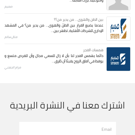
والتوعية، برزت القابلة...
صميم
بين الظن والهوى... من يدير من؟؟
عندما يضيع القرار بين الظنّ والهوى… من يدير من؟ في المشهد
الإداري للشركات الأهلية، تظهر بين...
منال سالم
همسات الفجر
دائما يهمس الفجر لنا بأن لا زال للسعي مجال وأن للفرص متسع و
يوقظ في آفاق الروح يقينًا أن طُرق...
مرام الجهني
اشترك معنا في النشرة البريدية