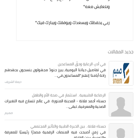
ونتعايش معه*
ربي يحفظك ويسعدك ويوفقك ويبارك فيك*
جديد المقالات
في أدبِ الرعايةِ وحقِّ المساعدين
في تفاصيل حياتنا اليومية، يبرز جنودٌ مجهولون ينسجون بجهدهم
راحة أيامنا؛ إنهم "المساعدون في...
ديمة الشريف
الرضاعة الطبيعية.. استثمار في صحة الأم والطفل
حسناء أحمد فلاتة - المدينة المنورة: في عالم تتسارع فيه التغيرات
الصحية والمعرفية، تبقى...
صميم
حسناء فلاتة.. بين الخبرة الطبية والتأثير المجتمعي
في زمنٍ أصبحت فيه المنصات الرقمية مصدرًا رئيسيًا للمعرفة
والتوعية، برزت القابلة...