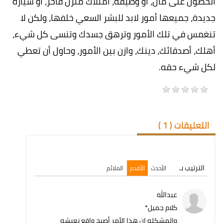
الحصول على مال، أو وظيفة، امتلاك منزل فاخر، أو سيارة
جديدة، جميعها أمور لابد للبشر السعي خلفها، ولكن لا
تنغمس في تلك الأمور وترهق جسدك وتنسى كل شيء،
أهلك، أصدقائك، دينك، وازن بين الأمور، وحاول أن تعطي
لكل شيء حقه.
التعليقات (
1
)
الترتيب بـ
الأحدث
الأقدم
الملائم
عبدالله
كلام جميل*
والمشكله ان هذا الأمر أصبح واقع نعيشه