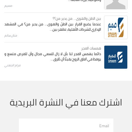
صميم
بين الظن والهوى... من يدير من؟؟
عندما يضيع القرار بين الظنّ والهوى… من يدير من؟ في المشهد
الإداري للشركات الأهلية، تظهر بين...
منال سالم
همسات الفجر
دائما يهمس الفجر لنا بأن لا زال للسعي مجال وأن للفرص متسع و
يوقظ في آفاق الروح يقينًا أن طُرق...
مرام الجهني
اشترك معنا في النشرة البريدية