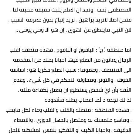
المصطفى بحب ، ونجد ان العلم يثبت حقيقه محبته لنا ،
فنحن اصلا لانريد براهين ، نريد إتباع بدون معرفه السبب ،
لان النبي ماينطق عن الهوى ، إن هو الا وحي يوحى ،،
اما منطقه ( ج) : اليافوخ او النافوخ ، فهذه منطقه اغلب
الرجال يعانون من الصلع فيها احيانا يمتد من المقدمه
الى المنتصف ، وعموما : سبب الصلع فكريا هو : اساسه
الخوف ، والتوتر، ومحاوله التحكم في كل شيء ، وعدم
الثقه بأن اي شخص يستطيع ان يعمل بكفاءة مثله ،
لذالك تجده دائما اعصاب بطنه مشدوده
، فهذه المنطقه : متصله بالقلب والقلب وعاء لكل مايحب
، وماهو متمسك به ومتصل بالجهاز الدوري ، والامعاء
الدقيقه ، واحيانا الكبت او التفكير بنفس المشكله لالحل