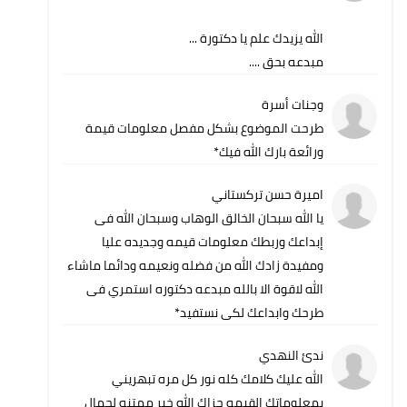
الله يزيدك علم يا دكتورة ...
مبدعه بحق ....
وجنات أسرة
طرحت الموضوع بشكل مفصل معلومات قيمة
ورائعة بارك الله فيك*
اميرة حسن تركستاني
يا الله سبحان الخالق الوهاب وسبحان الله فى
إبداعك وربطك معلومات قيمه وجديده عليا
ومفيدة زادك الله من فضله ونعيمه ودائما ماشاء
الله لاقوة الا بالله مبدعه دكتوره استمري فى
طرحك وابداعك لكى نستفيد*
ندئ النهدي
الله عليك كلامك كله نور كل مره تبهريني
بمعلوماتك القيمه جزاك الله خير ممتنه لجمال