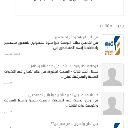
جديد المقالات
في أدبِ الرعايةِ وحقِّ المساعدين
في تفاصيل حياتنا اليومية، يبرز جنودٌ مجهولون ينسجون بجهدهم
راحة أيامنا؛ إنهم "المساعدون في...
ديمة الشريف
الرضاعة الطبيعية.. استثمار في صحة الأم والطفل
حسناء أحمد فلاتة - المدينة المنورة: في عالم تتسارع فيه التغيرات
الصحية والمعرفية، تبقى...
صميم
حسناء فلاتة.. بين الخبرة الطبية والتأثير المجتمعي
في زمنٍ أصبحت فيه المنصات الرقمية مصدرًا رئيسيًا للمعرفة
والتوعية، برزت القابلة...
صميم
بين الظن والهوى... من يدير من؟؟