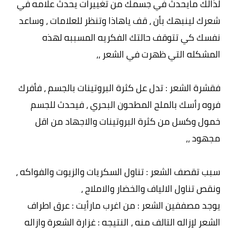
لذالك مايحدث في جسمك من تغييرات يحدث علامه في
شعرك لينبهك بأن ، قف ياهاذا وتنظر للعلامات ، وساعد
نفسك كي تتوقف حالتك الفكريه المسببه لهذه
المشكله التي ظهرت في الشعر ،،
فقشرة الشعر : تدل عل كثرة البروتينات بالجسم ، فأفرك
فروه رأسك بالملح المطحون البحري ، فيحدث للجسم
خمول وكسل من كثرة البروتينات والاجهاد من اقل
مجهود ،،
سبب تقصف الشعر : تناول السكريات والزيوت والفواكه ،
ونقص تناول الالياف والخضار والاملاح ،
يوجد مصففين الشعر : من اغرب مارأيت : عرق اطراف
الشعر لإزاله التالف منه ، النتيجه : غزارة الشعرة وازاله