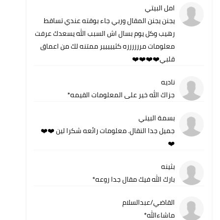
امل البيتي
يجنن يجنن المقال وربي جاء بوقته عندي تساقط
رهيب وكل يوم بسال اش السبب الله يسعدك عرفت
معلومات مرررررره كثييييير ممتنه لك من اعماق
قلبي❤️❤️❤️❤️
ناديه
جزاك الله خير على المعلومات القيمه*
بسمة البيتي
جميل جدا النقال. معلومات رائعه شكرا لين ❤️❤️
❤️
بثينه
بارك الله فيك مقال جدا روعه*
القاضي/عبدالسلام
ماشاءالله*