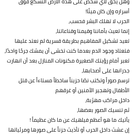
وهل يحق لأي شخص على هذه الأرض التسكّع فوق
أسراره وإن كان ميتًا!
الحرب لا تهلك البشر فحسب،
إنما تعيث بأماننا وقيمنا وقناعاتنا،
تعيد تشكيل المفاهيم بطريقة قسرية لم نعتد عليها
فتعتاد وجود الدم بعدما كنت تخشى أن يمسّك جرحًا واحدًا،
تعبر أمام رؤيتك الصغيرة مكنونات المنازل بعد أن انهارت
جدرانها على أصحابها،
ترسم صوراً وتكتب نصّا حزيناً ساخطاً مستاءاً عن قتل
الأطفال وتهجير الآمنين أو غرقهم
داخل مراكب مهرّبة،
ثم تنسيك الصور بعضها،
يأتيك ما هو أعظم فيلهيك عن ما كان عظيماً !
إن عشتَ داخل الحرب أو تأذيتَ حزناً على صورها ومرئياتها