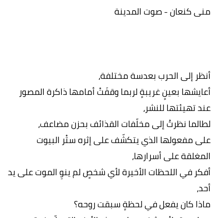
منى كنعان - صوت المدينة
أنظر إلى الحرب بعدسة مختلفة،
أعايشها بعينٍ غريبةٍ لربما وقفَتْ أمامها ذاكرة المصور
عند تهيئتها للنشر،
لطالما نظرتُ إلى مخلّفات القذائف بحزن مضاعف،
على مفعولها الذي يتكشّف على إثره ستْر البيوت
المغلقة على أسرارها،
أفكر في اللحظات الأخيرة لأي شخصٍ لم ينوِ الموت على يد
أحد،
ماذا كان يفعل في لحظةٍ سبقت روحه؟