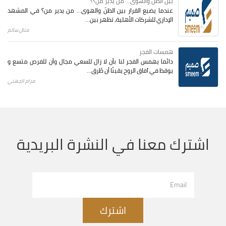
بين الظن والهوى... من يدير من؟؟
عندما يضيع القرار بين الظنّ والهوى… من يدير من؟ في المشهد
الإداري للشركات الأهلية، تظهر بين...
منال سالم
همسات الفجر
دائما يهمس الفجر لنا بأن لا زال للسعي مجال وأن للفرص متسع و
يوقظ في آفاق الروح يقينًا أن طُرق...
مرام الجهني
اشترك معنا في النشرة البريدية
اشترك