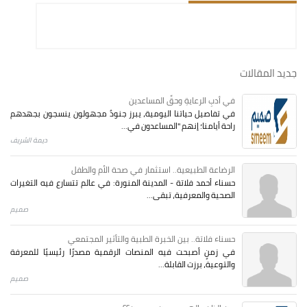
جديد المقالات
في أدبِ الرعايةِ وحقِّ المساعدين
في تفاصيل حياتنا اليومية، يبرز جنودٌ مجهولون ينسجون بجهدهم
راحة أيامنا؛ إنهم "المساعدون في...
ديمة الشريف
الرضاعة الطبيعية.. استثمار في صحة الأم والطفل
حسناء أحمد فلاتة - المدينة المنورة: في عالم تتسارع فيه التغيرات
الصحية والمعرفية، تبقى...
صميم
حسناء فلاتة.. بين الخبرة الطبية والتأثير المجتمعي
في زمنٍ أصبحت فيه المنصات الرقمية مصدرًا رئيسيًا للمعرفة
والتوعية، برزت القابلة...
صميم