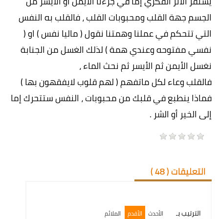
يستقر الأثر الفكري إما في جزءنا الأيمن او الأيسر من
الجسم جهة القلب ومحبوبات القلب ، فالقلب به النفس
التي تتحكم في عملنا وهمتنا نقول ( ماليا نفس ) او (
نفسي مفتوحه وعندي همة ) لذلك الغسل من الجنابة
نغسل الأيمن ثم الأيسر ثم نحث الماء ،
فالقلب وعاء لكل ماتفهم ( لهم قلوب لايفقهون بها )
فماذا ينطبع في قلبك من محبوبات ، النفس ستتحرك إما
إلى الخير أو الشر .
التعليقات (
48
)
الترتيب بـ
الأحدث
الأقدم
الملائم