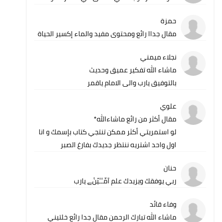
حمزة
مقال جداا رائع ومحتوى مفيد والماء إكسير الحياة
نجلاء ميمني
ماشاء الله تفكير عميق وحديث
بالتوفيق يارب والى الامام ياقمر
علوي
مقال أكثر من رائع ماشاءالله*
لو استمريتي أكثر ممكن تنتجي كتاب بإسمك و انا
اول واحد اشتريه ننتظر جديدك بفارغ الصبر
حنان
ربي يوفقك ويزيدك علم آمِّـََـََيََنْﮯ يارب
وفاء قائد
ماشاء الله تبارك الرحمن مقال جدا رائع خلتيني