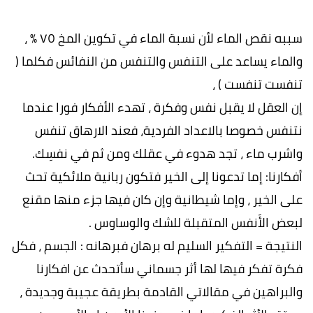
سببه نقص الماء لأن نسبة الماء في تكوين المخ ٧٥ % ،
والماء يساعد على التنفس والتنفس من النفائس فكلما (
تنفست تنفست ) ،
إن العقل لا يقبل نفس وفكرة ، تهدء الأفكار فورا عندما
نتنفس خصوصا بالاعداد الفردية، فعند الارهاق تنفس
واشرب ماء ، تجد هدوء في عقلك ومن ثم في نفسِك.
أفكارنا: إما تدعونا إلى الخير فتكون ربانية ملائكية تحث
على الخير ، وإما شيطانية وإن كان فيها جزء منها مقنع
لبعض الأَنفس المتقبلة للشك والوساوس .
النتيجة = التفكير السليم له برهان فبرهانه : الجسم ، فكل
فكرة تفكر فيها لها أثر جسماني سأتحدث عن افكارنا
والبراهين في مقالاتي القادمة بطريقة عجيبة وجديدة ،