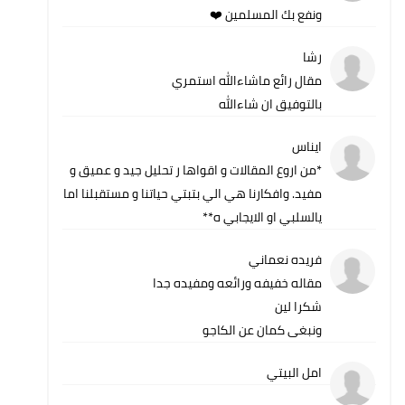
ونفع بك المسلمين ❤️
رشا
مقال رائع ماشاءالله استمري
بالتوفيق ان شاءالله
ايناس
*من اروع المقالات و اقواها ر تحليل جيد و عميق و
مفيد. وافكارنا هي الي بتبتي حياتنا و مستقبلنا اما
يالسلبي او الايجابي ه**
فريده نعماني
مقاله خفيفه ورائعه ومفيده جدا
شكرا لين
ونبغى كمان عن الكاجو
امل البيتي