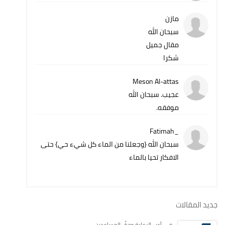
مازن
سبحان الله
مقال جميل
شكرا
Meson Al-attas
عجيب. سبحان الله
موفقه.
_Fatimah
سبحان الله {وجعلنا من الماء كل شيء حي} حتى
الافكار تحيا بالماء
جديد المقالات
في أدبِ الرعايةِ وحقِّ المساعدين