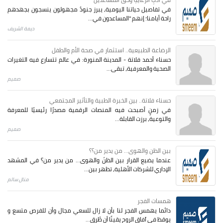
في تفاصيل حياتنا اليومية، يبرز جنودٌ مجهولون ينسجون بجهدهم
راحة أيامنا؛ إنهم "المساعدون في...
ديمة الشريف
الرضاعة الطبيعية.. استثمار في صحة الأم والطفل
حسناء أحمد فلاتة - المدينة المنورة: في عالم تتسارع فيه التغيرات
الصحية والمعرفية، تبقى...
صميم
حسناء فلاتة.. بين الخبرة الطبية والتأثير المجتمعي
في زمنٍ أصبحت فيه المنصات الرقمية مصدرًا رئيسيًا للمعرفة
والتوعية، برزت القابلة...
صميم
بين الظن والهوى... من يدير من؟؟
عندما يضيع القرار بين الظنّ والهوى… من يدير من؟ في المشهد
الإداري للشركات الأهلية، تظهر بين...
منال سالم
همسات الفجر
دائما يهمس الفجر لنا بأن لا زال للسعي مجال وأن للفرص متسع و
يوقظ في آفاق الروح يقينًا أن طُرق...