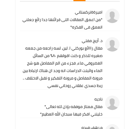
اميرةةتركستاني
*من اعمق المقالات التى قرائتها جدا رائع جعلني
اتعمق فى الفكره*
د. أريج مفتي
مقال رااائع بوركتي ا. لين. لسه راجعه من جمعه
صغيره للذكر و كنت اقولهم ٨٠٪؜ من السائل
الغضروفي ماء، فجزء من الم المفاصل هو شح
الماء واثبتت الدراسات انه وجد ان هناك ارتباط بين
مرونة المفاصل و مرونة التفكير و تقبل الاختلاف ..
ربط جسدي عقلاني روحاني نفسي
ناديه
مقال ممتاز موفقه بإذن لله تعالى*
خليتني افكر فيها سبحان الله العظيم*
م.رهف فيده