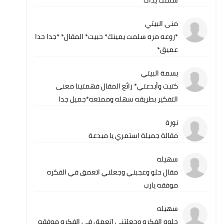
سلمت يداك
منى البيتي
*روعه مره سلمت يمينك* حبيت* المقال* *جدا حدا
عميق*
بسمة البيتي
كتبت وأبدعتي* رائع المقال فهمتينا معنى
التفكير بطريقه سهله وممتعه*جميل جدا
نورة
مقالة جميلة استمري يا مبدعة
سهيله
مقال حلو وعجبني وجعلني اتعمق في الفكره
موفقه يارب
سهيله
حلوه الفكره وجعلتني اتعمق في الفكره موفقه