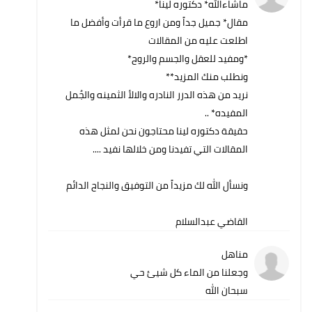
ماشاءالله* دكتوره لينا*
مقال* جميل جداً ومن اروع ما قرأت وأفضل ما
اطلعت عليه من المقالات
*ومفيد للعقل والجسم والروح*
ونطلب منك المزيد**
نريد من هذه الدرر النادره والالأ الثمينه والجُمل
المفيده* ..
حقيقة دكتوره لينا محتاجون نحن لمثل هذه
المقالات التي تفيدنا ومن خلالها نفيد ....
ونسأل الله لك مزيداً من التوفيق والنجاح الدائم
القاضي عبدالسلام
مناهل
وجعلنا من الماء كل شيئ حي
سبحان الله