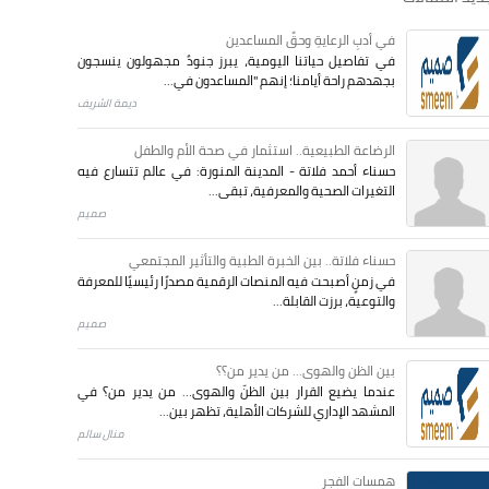
في أدبِ الرعايةِ وحقِّ المساعدين
في تفاصيل حياتنا اليومية، يبرز جنودٌ مجهولون ينسجون
بجهدهم راحة أيامنا؛ إنهم "المساعدون في...
ديمة الشريف
الرضاعة الطبيعية.. استثمار في صحة الأم والطفل
حسناء أحمد فلاتة - المدينة المنورة: في عالم تتسارع فيه
التغيرات الصحية والمعرفية، تبقى...
صميم
حسناء فلاتة.. بين الخبرة الطبية والتأثير المجتمعي
في زمنٍ أصبحت فيه المنصات الرقمية مصدرًا رئيسيًا للمعرفة
والتوعية، برزت القابلة...
صميم
بين الظن والهوى... من يدير من؟؟
عندما يضيع القرار بين الظنّ والهوى… من يدير من؟ في
المشهد الإداري للشركات الأهلية، تظهر بين...
منال سالم
همسات الفجر