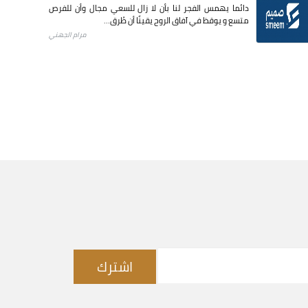
دائما يهمس الفجر لنا بأن لا زال للسعي مجال وأن للفرص
متسع و يوقظ في آفاق الروح يقينًا أن طُرق...
مرام الجهني
اشترك