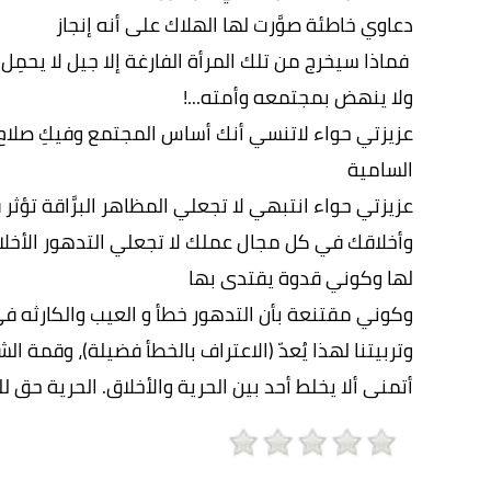
دعاوي خاطئة صوَّرت لها الهلاك على أنه إنجاز
‏ فماذا سيخرج من تلك المرأة الفارغة إلا جيل لا يحمِل قيم
ولا ينهض بمجتمعه وأمته...!
عزيزتي حواء لاتنسي أنك أساس المجتمع وفيكِ صلاح 
السامية
عزيزتي حواء انتبهي لا تجعلي المظاهر البرَّاقة تؤث
وأخلاقك في كل مجال عملك لا تجعلي التدهور الأخلاقي 
لها وكوني قدوة يقتدى بها
وكوني مقتنعة بأن التدهور خطأ و العيب والكارثه في 
وتربيتنا لهذا يُعدّ (الاعتراف بالخطأ فضيلة)، وقمة 
أتمنى ألا يخلط أحد بين الحرية والأخلاق. الحرية حق ل