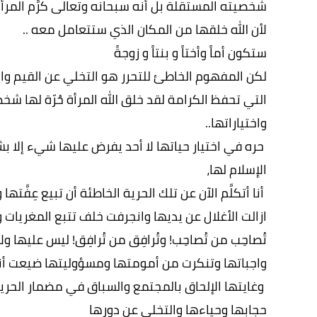
شخصيته المستقلة بل أنه سبحانه وتعالى كرَّم المرأة
لأن الله خلقها من المكان الذي ستتعامل معه ..
ستكون أماً وأختاً و بنتاً و زوجةً
لكن المفهوم الخاطئ للتحرر هو التخلي عن القيم والأ
التي تحفظ الكرامة لقد خلق الله المرأة حُرّة لها شخص
واختياراتها..
‏ حره في اختيار حياتها لا أحد يفرض عليها شيء إلا بشر
الإسلام لها،
‏ أنا أتكلَّم الآن عن تلك الحرية الخاطئة أن تبيع عِفَّت
‏ازالت الأغلال عن يديها وانجرفت خلف تتبع المغريات و
‏تُصاحِب من تُصاحِب! وتُرافِق من تُرافِق! ليس عليه
واجباتها وتنكرت من أمومتها ومسؤوليتها ضيعت أن
‏ وغايتها الإلحاق بالمجتمع والسباق في مضمار الح
حجابها وحياءها والتخلي عن دورها