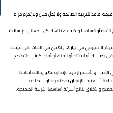
ة، فاقد للتربية الصالحة ولا يُحِلّ حلال ولا يُحرِّم حرام..
الأمة أو فسادها وبضياعك تنتهك كل المعاني الإنسانية
ر فيكِ، لا تنجرفي في تيارها جاهدي في الثبات على قيمك
يصل لكِ أو لابنتكِ أو لأختكِ أو أمكِ. كوني حائط صدٍ
الأصرار والأستمرار فيه وإنكاره فهو يخالف أخلاقنا
الشجاعة أن يعترف الإنسان بخطئه ويحاول يصلحه
لجميع والأخلاق نتائج أسريّة أساسها التربية الصحيحة.