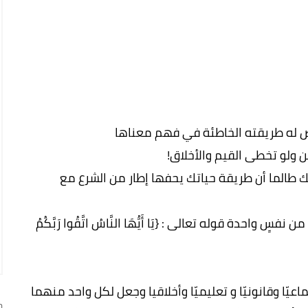
ص له طريقته الخاطئة في فهم معناها
ن ولو تخطى القيم والأخلاق!
ك طالما أن طريقة حياتك يحفها إطار من الشرع مع
واحدة قوله تعالى : {يَا أَيُّهَا النَّاسُ اتَّقُوا رَبَّكُمُ
يّا وقانونيّا و تعليميّا وأخلاقيا وجعل لكل واحد منهما
ج