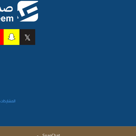
المشاركات 
-
SnapChat