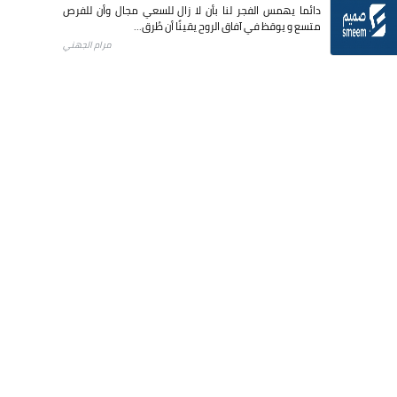
دائما يهمس الفجر لنا بأن لا زال للسعي مجال وأن للفرص
متسع و يوقظ في آفاق الروح يقينًا أن طُرق...
مرام الجهني