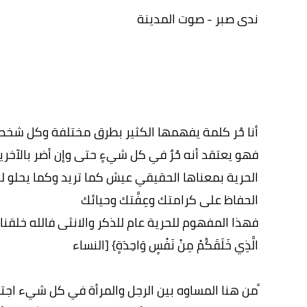
ندى صبر - صوت المدينة
أنا حُر كلمة يفهمها الكثير بطرق مختلفة وكل شخ
فهو يعتقد أنه حُرٌ في كل شيءٍ حتى وإن أضر بالآخري
الحرية بمعناها الحقيقي عيش كما تريد وكما يحلو ل
الحفاظ على كرامتك وعِفَّتك وحيائك
فهذا المفهوم للحرية عام للذكر والانثى فالله خلقنا من نفسٍ 
الَّذِي خَلَقَكُمْ مِنْ نَفْسٍ وَاحِدَةٍ} [النساء
ََمن هنا المساوه بين الرجل والمرأة في كل شيء اجتماع