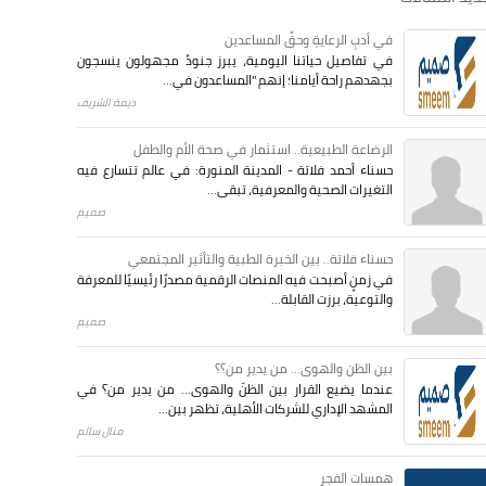
في أدبِ الرعايةِ وحقِّ المساعدين
في تفاصيل حياتنا اليومية، يبرز جنودٌ مجهولون ينسجون
بجهدهم راحة أيامنا؛ إنهم "المساعدون في...
ديمة الشريف
الرضاعة الطبيعية.. استثمار في صحة الأم والطفل
حسناء أحمد فلاتة - المدينة المنورة: في عالم تتسارع فيه
التغيرات الصحية والمعرفية، تبقى...
صميم
حسناء فلاتة.. بين الخبرة الطبية والتأثير المجتمعي
في زمنٍ أصبحت فيه المنصات الرقمية مصدرًا رئيسيًا للمعرفة
والتوعية، برزت القابلة...
صميم
بين الظن والهوى... من يدير من؟؟
عندما يضيع القرار بين الظنّ والهوى… من يدير من؟ في
المشهد الإداري للشركات الأهلية، تظهر بين...
منال سالم
همسات الفجر