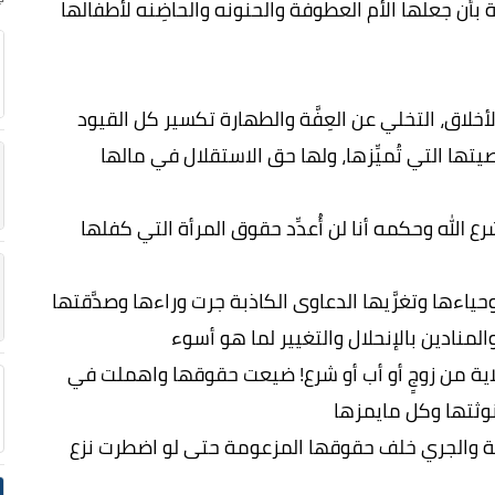
 بأن جعلها الأم العطوفة والحنونه والحاضِنه لأطفالها
خلاق، التخلي عن العِفَّة والطهارة تكسير كل القيود
يتها التي تُميِّزها، ولها حق الاستقلال في مالها
ع الله وحكمه أنا لن أُعدِّد حقوق المرأة التي كفلها
ها وحياءها وتغرَّيها الدعاوى الكاذبة جرت وراءها وصدَّقتها
المنادين بالإنحلال والتغيير لما هو أسوء
ا ولاية من زوجٍ أو أب أو شرع! ضيعت حقوقها واهملت في
وثتها وكل مايمزها
رية والجري خلف حقوقها المزعومة حتى لو اضطرت نزع