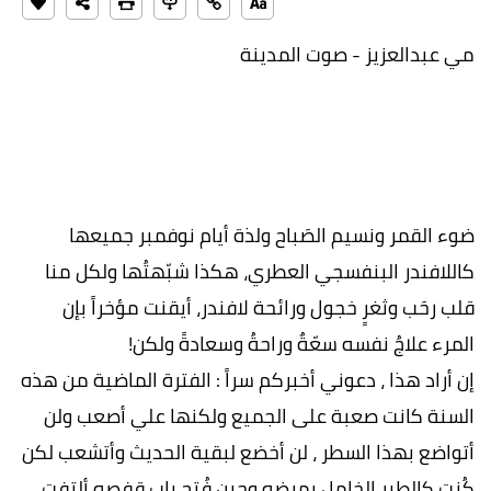
مي عبدالعزيز - صوت المدينة
ضوء القمر ونسيم الصَباح ولذة أيام نوفمبر جميعها
كاللافندر البنفسجي العطري، هكذا شبّهتُها ولكل منا
قلب رحَب وثغرٍ خجول ورائحة لافندر، أيقنت مؤخراً بإن
المرء علاجُ نفسه سعّةٌ وراحةُ وسعادةً ولكن!
إن أراد هذا ، دعوني أخبركم سراً : الفترة الماضية من هذه
السنة كانت صعبة على الجميع ولكنها علي أصعب ولن
أتواضع بهذا السطر ، لن أخضع لبقية الحديث وأتشعب لكن
كُنت كالطير الخامل بمرضِه وحين فُتح باب قفصه ألتفت