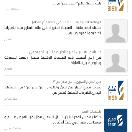
راحة أيامنا؛ إنهم "المساعدون في...
ديمة الشريف
الرضاعة الطبيعية.. استثمار في صحة الأم والطفل
حسناء أحمد فلاتة - المدينة المنورة: في عالم تتسارع فيه التغيرات
الصحية والمعرفية، تبقى...
صميم
حسناء فلاتة.. بين الخبرة الطبية والتأثير المجتمعي
في زمنٍ أصبحت فيه المنصات الرقمية مصدرًا رئيسيًا للمعرفة
والتوعية، برزت القابلة...
صميم
بين الظن والهوى... من يدير من؟؟
عندما يضيع القرار بين الظنّ والهوى… من يدير من؟ في المشهد
الإداري للشركات الأهلية، تظهر بين...
منال سالم
همسات الفجر
دائما يهمس الفجر لنا بأن لا زال للسعي مجال وأن للفرص متسع و
يوقظ في آفاق الروح يقينًا أن طُرق...
مرام الجهني