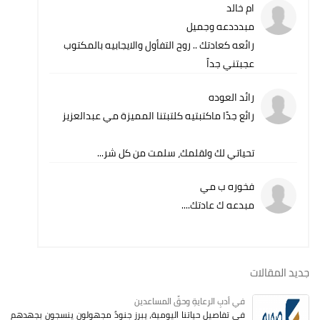
ام خالد
مبدددعه وجميل
رائعه كعادتك .. روح التفأول والايجابيه بالمكتوب
عجبتني جداً
رائد العوده
رائع جدًا ماكتبتيه كلتبتنا المميزة مي عبدالعزيز
تحياتي لك ولقلمك، سلمت من كل شر...
فخوره ب مي
مبدعه ك عادتك....
جديد المقالات
في أدبِ الرعايةِ وحقِّ المساعدين
في تفاصيل حياتنا اليومية، يبرز جنودٌ مجهولون ينسجون بجهدهم