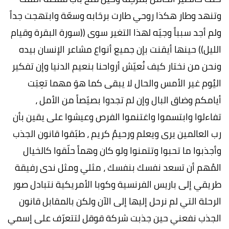
وتنهد وطار هكذا روحي طارت برحَابه وسعّة وابتهجت جداً
ولم أجد سبباً وجيّه لهذا التغير سوى ((سورة البقرة وقيام
الليل)) حينها أيقنت بإن جميع أنواع مشاعر الإنسان بيده
ونحن من نختار كيف نُعيّش أرواحنا بنعيم الدنيا وإن تفكير
اليُوم غير الأمس والحال لا يبقى كما هوَ مهما تعِبَت
أيامكم وضاق البال وإن لم تجدوا بصيّصاً من الأمل ،
تفاءلوا وابتسموا واغتنموا الفرص وعيشوا على يقين بأن
رب العالمين يرى ويعلم ورحيمٌ كريم ، طبّقوا قانون الجذب
وأجذبوا ما تحبوا وتتمنوا ولو كان وهماً حلّقوا كالخيال
المُهم أن تسعد نفسك بنفسك ، مثلي ومثل ندى رفيقة
طريقي إلى باريس الفرنسية وكوبا الأمريكية نتبادل صور
الرحلة التي لم نرحل إليها إلى الآن ولكن بالمقابل قانون
الجذب نفعني حين جذبت شركة قوقل لتتعرّف على إسمي