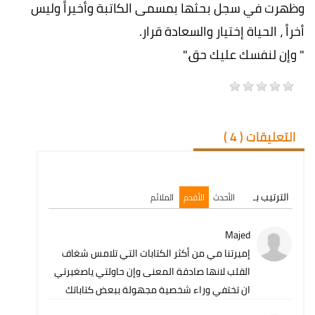
وظهرت في سجل بحثها بمسمى الكاتبة وأخيراً وليس
أخراً ، الحياة إختيار والسعادة قرار.
" وإن لنفسك عليك حق."
التعليقات (
4
)
الترتيب بـ
الأحدث
الأقدم
الملائم
Majed
إميرتنا مي من أكثر الكتابات التي تلامس شغاف
القلب لانها صادقة المعنى وإن حاولتي ياصغيرتي
ان تختفي وراء شخصية مجهولة ببعض كتاباتك