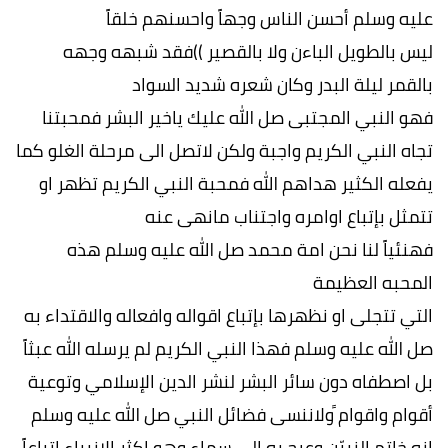
عليه وسلم أحسن الناس وجهاََ واحسنهم خلقاََ
ليس بالطويل الباءن ولا بالقصير ))فقد شبهه وجهه
بالقمر ليلة البدر وكان شعره شديد السواد
فهو النبي المجتبى صل الله عليك ياخير البشر فمحبتنا
تجاه النبي الكريم واجبة ولكن لاتصل الى مرحلة الغلو كما
يفعله الكثير هداهم الله فمحبة النبي الكريم تظهر او
تتمثل بإتباع اوامره واجتناب مانهى عنه
فهنئياََ لنا نحن امة محمد صل الله عليه وسلم هذه
المحبه العظيمة
التي تتجلى او نظهرها بإتباع اقواله وافعاله والاقتداء به
صل الله عليه وسلم فهذا النبي الكريم لم يرسله الله عبثاََ
بل اصطفاه دون سائر البشر لنشر الدين الإسلامي وتوعية
أقوام واقوام ًولاننسى فضائل النبي صل الله عليه وسلم
انه خاتم النبيّن وعرج به الى سماء وهو اكثر الانبياء اتباعاََ