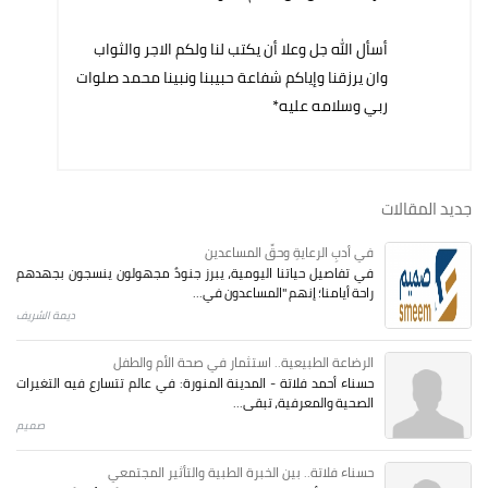
أسأل الله جل وعلا أن يكتب لنا ولكم الاجر والثواب
وان يرزقنا وإياكم شفاعة حبيبنا ونبينا محمد صلوات
ربي وسلامه عليه*
جديد المقالات
في أدبِ الرعايةِ وحقِّ المساعدين
في تفاصيل حياتنا اليومية، يبرز جنودٌ مجهولون ينسجون بجهدهم
راحة أيامنا؛ إنهم "المساعدون في...
ديمة الشريف
الرضاعة الطبيعية.. استثمار في صحة الأم والطفل
حسناء أحمد فلاتة - المدينة المنورة: في عالم تتسارع فيه التغيرات
الصحية والمعرفية، تبقى...
صميم
حسناء فلاتة.. بين الخبرة الطبية والتأثير المجتمعي