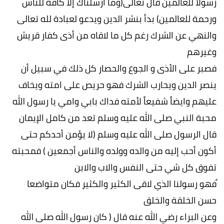
رسولاََ للعالمين ‏قال تعالى(‏وما ارسلناك إلا كافة للناس
ورحمة للعالمين) ‏بدأ بنشر الدين ‏ويدعو لعبادة لله تعالى
والنهي عن الشرك‏ رغم كل ما لاقاه من ‏أذى كفار قريش
وغيرهم
فصبر ‏على الأذى و الجوع والحصار كل ‏ذلك ‏في سبيل أن
ينصر الدين ويحارب الشرك فهو ‏حريص على امته ويخاف
عليهم وايضاََ ‏شفيعاََ لأمته ‏فداك بابي وامي يا رسول الله
‏محبة النبي صلى الله عليه وسلم تعد من كامل الإيمان
‏قال الرسول صلى الله عليه وسلم ‏(لا يؤمن أحدكم حتى
أكون أحب إليه ‏من والده وولده والناس أجمعين ) ‏فمحبته
تفوق كل شي حتى النفس والاب والابن
ََفهو رسولنا الذي لاقى الكثير والكثير فكان متواضعا
حسن الخلقة والخلق
وعن البراء رضي الله عنه قال ( كان رسول الله صلى الله