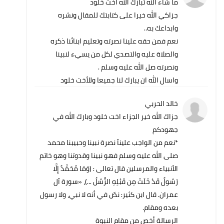
ما شاء الله تبارك الله أخت خلود
جزاكي الله خيرا على كتابتك للمقال ونشره
وابداعك به..
نعم فمن حقه علينا نصرته وتعليم ابنائنا ذكره
والصلاة عليه والتصدي لكل من يسيء لنبينا
ونصرته صل الله عليه وسلم .
واسال الله ان يبارك لنا جميعا وللأخت خلود
خالد الحربي
جزاك الله خير الجزاء اخت خلود وبارك الله في
جهودكم
*نعم من الواجب علينآ نصرة نبينا وحبيبنا محمد
صلى الله عليه وسلم فهو نبينا وقدوتنا وهو خاتم
الأنبياء والمرسلين قال تعالى : (وَمَا مُحَمَّدٌ إِلَّا
رَسُولٌ قَدْ خَلَتْ مِن قَبْلِهِ الرُّسُلُ ...)، «سورة آل
عمران. قال ابن كثير: نصّ في أنه لا نبي، ولا رسول
بعده ومقام.
الرسالة أخص من مقام النبوة