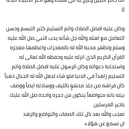
))
وكان عليه افضل الصلاك واتم التسليم كثير التبسم وحسن
التعامل مع اهله والله جل شأنه يحب النبي صل الله عليه
وسلم وتظهر محبة الله له بالمعجزات واعظمها معجزه
القرآن الكريم الذي انزله عليه وحفظه الله تعالى له
واستجابة دعواته وكان الرسول عليه افضل الصلاة واتم
التسليم زاهداََ في الدنيا فلو شاء لجعل الله له الجبال ذهباََ
‏كان فراشه من جلد ‏محشوٍ بالليف ‏ووسادته ايضاََ ووصف
بيته بانه متواضعاََ يتكون من حجره واحده صل الله عليك
ياخير المرسلين
نعجب والله بعد كل تلك الصفات والتواضع والزهد
ان نسمع عن هؤلاء