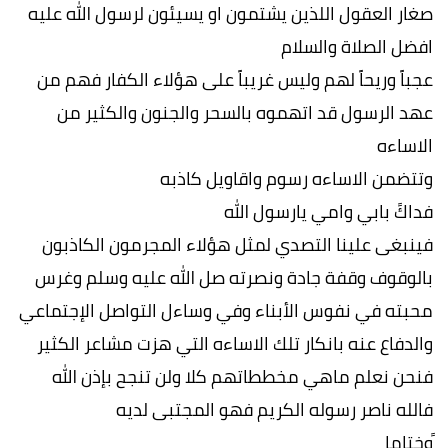
صغار العقول اللذين يشتمون او يسيئون لرسول الله عليه
افضل الصلاة والسلام
عجباََ وريحاََ لهم وليس غريباََ على هؤلاء الكفار فهم من
عهد الرسول قد اتهموه بالسحر والجنون والكثير من
الاساءه
وتتضمن الاساءه رسوم واقاويل كاذبه
فداكً بابي وامي يارسول الله
فينبغى علينا التصدي لمثل هؤلاء المجرمون الكاذبون
بالوقوف وقفة جادة ونصرته صل الله عليه وسلم وغرس
محبته في نفوس الأبناء وفي وساءل التواصل الإجتماعي
والدفاع عنه بانكار تلك الاساءه التي هزت مشاعر الكثير
فنحن نعلم ماهي مخططاتهم كلا ولن تنجح بإذن الله
فالله ناصر رسوله الكريم فهو المجتبى لديه
ََوختاما