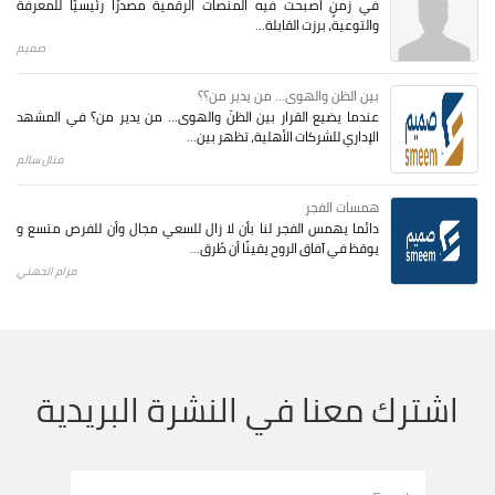
في زمنٍ أصبحت فيه المنصات الرقمية مصدرًا رئيسيًا للمعرفة
والتوعية، برزت القابلة...
صميم
بين الظن والهوى... من يدير من؟؟
عندما يضيع القرار بين الظنّ والهوى… من يدير من؟ في المشهد
الإداري للشركات الأهلية، تظهر بين...
منال سالم
همسات الفجر
دائما يهمس الفجر لنا بأن لا زال للسعي مجال وأن للفرص متسع و
يوقظ في آفاق الروح يقينًا أن طُرق...
مرام الجهني
اشترك معنا في النشرة البريدية