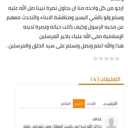
ارجو من كل واحده منا ان يحاول نصرة نبينا صل الله عليه
وسلم ولو بالشي اليسير ومناقشة الابناء والتحدث معهم
عن محبه الرسول وكيف كانت حياته ونصرة لدينه
الإسلامية صلى الله عليك ياخير المرسلين
هذا والله اعلم ونصل ونسلم على سيد الخلق والمرسلين .
التعليقات (
4
)
الترتيب بـ
الأحدث
الأقدم
الملائم
غداف
جزاك الله خيرا من كتبت المقال ومن نشرته.. حقه