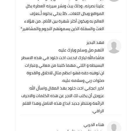
علينا نصرته.. وذلك ببث ونشر سيرته العطرة بكل
المواقع وبكل اللغات.. كلاً يدلي بدلوه لُـنعرّف
العالم به ويكون أكثر شهرة بين الأنام.. من هؤلاء
الغث والسفلة الذين يسمونهم النجوم والمشاهير*
فهد البدير
اللهم صل وسلم وبارك عليه
ماشاءالله تبارك ابدعت اخت خلود في هذه الاسطر
البسيطه و اللتي مهما كتبنا من معاني وعبارات
لن نوفيه حقه فهو اعظم مثال للاخلاق والقدوة
صلوات ربي وسلامه عليه.
اكرر اعجابي اخت خلود بهذ المقال واسأل الله
عزوجل أن يكتب لك الاجر عن هذه الكلمات والاحرف
الرائعة وننتظر جديد ابداع هذه الانامل وهذا القلم
الراقي.
هناء الحربي