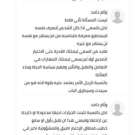
وئام حامد
ليست المسألة تأني فقط
لكن بالسعي اذا كان الشخص لايعرف نفسه
لايستطيع معرفة مايناسبه من لم يستقر مع نفسه
لن يستقر مع غيره
فلابد من السعي ليمتلك القدرة على الاختيار
الصحيح اولا ثم يسعى ليمتلك المهارات في
التعامل والتقبل والتأثير وفهم سياسة الحياة وبناء
العائلة
بالنسبة للرجل الأمر يعتمد عليه بقوة لانه هو من
سيبحث وسيطرق الباب
وئام حامد
لكن بالنسبة للبنت الخيارات لديها محدودة او خارجة
عن ارادتها ولايعني هذا ان تقبل بأول او سابع
خطيب فنطاق الإختيار اضيق والمسًؤولية اكبر في