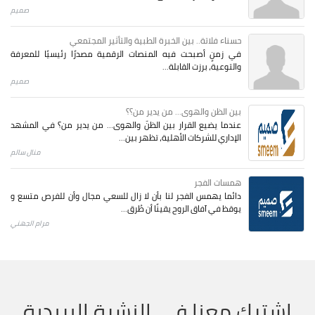
صميم
حسناء فلاتة.. بين الخبرة الطبية والتأثير المجتمعي
في زمنٍ أصبحت فيه المنصات الرقمية مصدرًا رئيسيًا للمعرفة
والتوعية، برزت القابلة...
صميم
بين الظن والهوى... من يدير من؟؟
عندما يضيع القرار بين الظنّ والهوى… من يدير من؟ في المشهد
الإداري للشركات الأهلية، تظهر بين...
منال سالم
همسات الفجر
دائما يهمس الفجر لنا بأن لا زال للسعي مجال وأن للفرص متسع و
يوقظ في آفاق الروح يقينًا أن طُرق...
مرام الجهني
اشترك معنا في النشرة البريدية