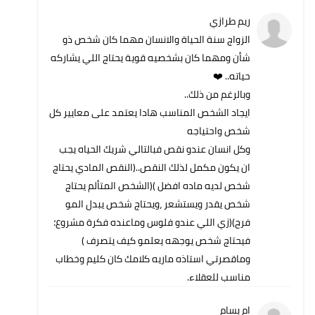
ريم طرازي
الزواج سنة الحياة والانسان مهما كان شخص ذو
شأن ومهما كان بشخصيه قوية يحتاج اللي يشاركه
حياته.. ❤️
وبالرغم من ذلك..
ايجاد الشخص المناسب هادا يعتمد على معايير كل
شخص واحتياجه
وكل انسان عندو نقص فبالتالي شريك الحياه يجب
ان يكون مكمل لذلك النقص..(النقص المادي يحتاج
شخص لديه ماده افضل )(الشخص المتألم يحتاج
شخص يقدر ويستشعر ،ويحتاج شخص يبدل المو
فرح)(زي اللي عندو فلوس وماعنده فكرة مشروع؛
فيحتاج شخص يوجهه يعلمو كيف يتصرف )
وماقصرتي استاذه ماريه كلامك كان كليم وخطاب
مناسب للعقلاء.
ام بسام