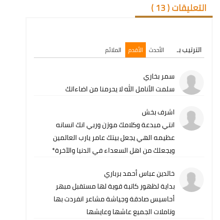
التعليقات (
13
)
الترتيب بـ
الأحدث
الأقدم
الملائم
سمر بخاري
سلمت الأنامل الله لا يحرمنا من اضاءاتك
اشرف بخش
انتي مبدعة وكلامك موزن وربي انك انسانه
عظيمه الهي يجعل بيتك عامر يارب العالمين
ويجعلك من اهل السعداء في الدنيا والآخرة*
خالدين عباس أحمد برباري
بداية لظهور كاتبة قوية لها مستقبل مبهر
أحاسيس صادقة وجياشة مشاعر انفردت بها
وتاملات الجميع عاشها وعايشها