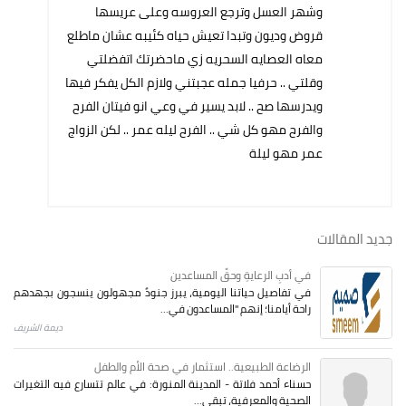
وشهر العسل وترجع العروسه وعلى عريسها
قروض وديون وتبدا تعيش حياه كئيبه عشان ماطلع
معاه العصايه السحريه زي ماحضرتك اتفضلتي
وقلتي .. حرفيا جمله عجبتني ولازم الكل يفكر فيها
ويدرسها صح .. لابد يسير في وعي انو فيتان الفرح
والفرح مهو كل شي .. الفرح ليله عمر .. لكن الزواج
عمر مهو ليلة
جديد المقالات
في أدبِ الرعايةِ وحقِّ المساعدين
في تفاصيل حياتنا اليومية، يبرز جنودٌ مجهولون ينسجون بجهدهم
راحة أيامنا؛ إنهم "المساعدون في...
ديمة الشريف
الرضاعة الطبيعية.. استثمار في صحة الأم والطفل
حسناء أحمد فلاتة - المدينة المنورة: في عالم تتسارع فيه التغيرات
الصحية والمعرفية، تبقى...