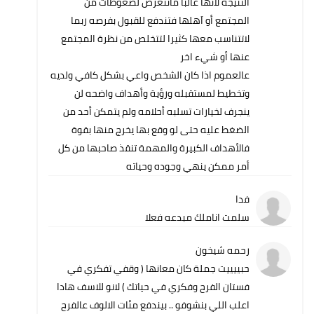
النتيجة لانها غالبا ماتتعرض لضغوطات من
المجتمع أو اَهلها فتندفع للقبول بفرصه ربما
لاتتناسب معها كثيرا لتتخلص من نظرة المجتمع
عنها أو شيء اخر
عالعموم اذا كان الشخص واعي بشكل كافي ولديه
وتخطيط لمستقبله ورؤية وأهداف واضحه لن
ينجرف لخيارات تسلبه أحلامه ولم يتمكن أحد من
الضغط عليه حتى لو وقع بها يخرج منها بقوة
فالأهداف الكبيرة والمهمة تنقذ صاحبها من كل
أمر ممكن ينهي وجوده وحياته
فدا
سلمت اناملك مبدعه فعلا
رحمه شيخون
حبييييت جملة كان معانها ( وقفي تفكري في
فستان الفرح وفكري في حياتك ) لانو للاسف هادا
اعلب اللي بنشوفو .. بيندفع مئات الالوف عالفرح