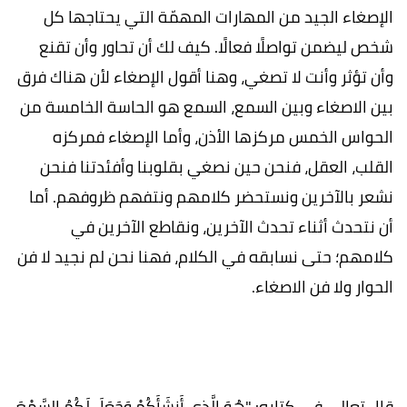
الإصغاء الجيد من المهارات المهمّة التي يحتاجها كل
شخص ليضمن تواصلًا فعالًا. كيف لك أن تحاور وأن تقنع
وأن تؤثر وأنت لا تصغي، وهنا أقول الإصغاء لأن هناك فرق
بين الاصغاء وبين السمع، السمع هو الحاسة الخامسة من
الحواس الخمس مركزها الأذن، وأما الإصغاء فمركزه
القلب، العقل، فنحن حين نصغي بقلوبنا وأفئدتنا فنحن
نشعر بالآخرين ونستحضر كلامهم ونتفهم ظروفهم. أما
أن نتحدث أثناء تحدث الآخرين، ونقاطع الآخرين في
كلامهم؛ حتى نسابقه في الكلام، فهنا نحن لم نجيد لا فن
الحوار ولا فن الاصغاء.
قال تعالى في كتابه: "هُوَ الَّذِي أَنشَأَكُمْ وَجَعَلَ لَكُمُ السَّمْعَ