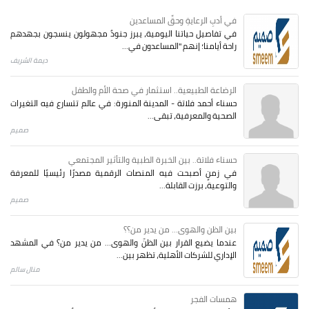
في أدبِ الرعايةِ وحقِّ المساعدين
في تفاصيل حياتنا اليومية، يبرز جنودٌ مجهولون ينسجون بجهدهم
راحة أيامنا؛ إنهم "المساعدون في...
ديمة الشريف
الرضاعة الطبيعية.. استثمار في صحة الأم والطفل
حسناء أحمد فلاتة - المدينة المنورة: في عالم تتسارع فيه التغيرات
الصحية والمعرفية، تبقى...
صميم
حسناء فلاتة.. بين الخبرة الطبية والتأثير المجتمعي
في زمنٍ أصبحت فيه المنصات الرقمية مصدرًا رئيسيًا للمعرفة
والتوعية، برزت القابلة...
صميم
بين الظن والهوى... من يدير من؟؟
عندما يضيع القرار بين الظنّ والهوى… من يدير من؟ في المشهد
الإداري للشركات الأهلية، تظهر بين...
منال سالم
همسات الفجر