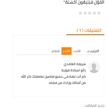
الْقَوْلَ فَيَتَّبِعُونَ أَحْسَنَهُ."
التعليقات (
1
)
الترتيب بـ
الأحدث
الأقدم
الملائم
شريفة الغامدي
رائع استاذة فوزية
كم أنت لبقة في جميع تفاصيل تعاملاتك كثر الله
من أمثالك وزادك من فضله
جديد المقالات