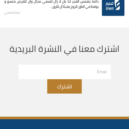
دائما يهمس الفجر لنا بأن لا زال للسعي مجال وأن للفرص متسع و
يوقظ في آفاق الروح يقينًا أن طُرق...
مرام الجهني
اشترك معنا في النشرة البريدية
اشترك