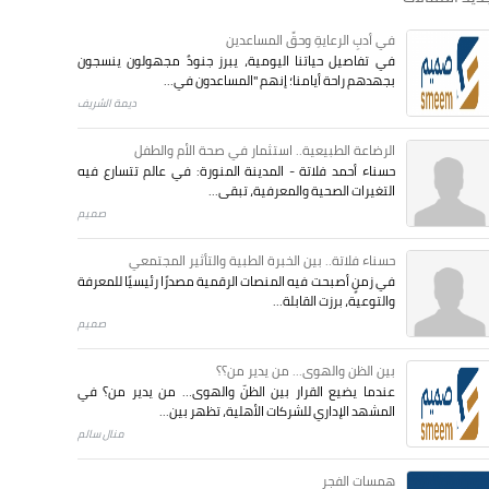
في أدبِ الرعايةِ وحقِّ المساعدين
في تفاصيل حياتنا اليومية، يبرز جنودٌ مجهولون ينسجون
بجهدهم راحة أيامنا؛ إنهم "المساعدون في...
ديمة الشريف
الرضاعة الطبيعية.. استثمار في صحة الأم والطفل
حسناء أحمد فلاتة - المدينة المنورة: في عالم تتسارع فيه
التغيرات الصحية والمعرفية، تبقى...
صميم
حسناء فلاتة.. بين الخبرة الطبية والتأثير المجتمعي
في زمنٍ أصبحت فيه المنصات الرقمية مصدرًا رئيسيًا للمعرفة
والتوعية، برزت القابلة...
صميم
بين الظن والهوى... من يدير من؟؟
عندما يضيع القرار بين الظنّ والهوى… من يدير من؟ في
المشهد الإداري للشركات الأهلية، تظهر بين...
منال سالم
همسات الفجر