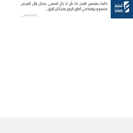
دائما يهمس الفجر لنا بأن لا زال للسعي مجال وأن للفرص
متسع و يوقظ في آفاق الروح يقينًا أن طُرق...
مرام الجهني