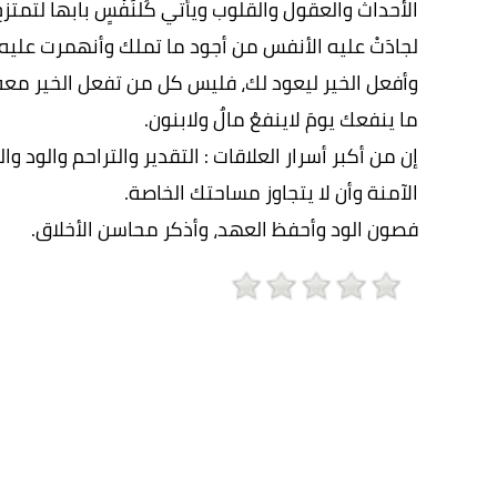
الأحداث والعقول والقلوب ويأتي كُلنَفْسٍ بابها لتمتزج 
لجادَتْ عليه الأنفس من أجود ما تملك وأنهمرت عليه 
وأفعل الخير ليعود لك، فليس كل من تفعل الخير معه قا
ما ينفعك يومَ لاينفعُ مالٌ ولابنون.
إن من أكبر أسرار العلاقات : التقدير والتراحم والود و
الآمنة وأن لا يتجاوز مساحتك الخاصة.
فصون الود وأحفظ العهد، وأذكر محاسن الأخلاق.