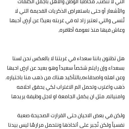
التي لا تنضب، مخاطبًا الوطن والأهل بأجمل الكلمات
والأشعار أو حتى باستعراضِ الذكريات القديمة التي لا
تُنسى والتي تعتبر زاد له في غربته بعيدًا عن أرضٍ أحبها
وعاش فيها منذ نعومة أظافره،
هل تظنون باننا سعداء في غربتنا لا بالعكس نحن لسنا
بسعداء وإن رايتم شخصاً سعيداََ وهو بعيد عن ارضٍ احبها
وعن اهله واصدقاءه،بالتأكيد هناك من ذهب منا باختياره.
ذهب واغترب وتحمل الم الاغتراب لكي يحقق احلامه
وامنياته، مثل ان يكمل الجامعة او لاجل وظيفة يريدها
ولكن في بعض الاحيان حتى القرارت الصحيحة صعبة
نفسياً ولكن نُجبر على أتخاذها ونتحمل مرارهُا ليس بيدنا