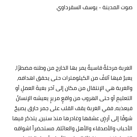
صوت المدينة - يوسف السقرداوي
الغربة مرحلةٌ قاسيةٌ يمر بها الخارج من وطنه مضطرًا،
يعبرُ فيها آلافً من الكيلومترات حتى يحقق اهدافه،
والغربة هي الإنتقال من مكان إلى آخر بغيةَ العملِ أو
التعليمِ أو حتى الهروب من واقعٍ مريرٍ يعيشه الإنسانُ
فيعذبه، ففي الغربة يقف القلب على جمر حارق يصيحُ
شوقًا إلى أرضٍ عشقها وغادرها منذ سنين، يتذكر فيها
الأحباب والأصدقاء والأهل والعائلة، مستحضراََ اشواقه