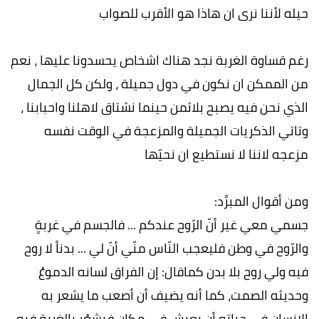
حيله لأننا نرى ان هاذا هو الأقرب للصواب
رغم قساوة الغربة نجد هناك اشخاص يحسدونا عليها ، نعم
من الممكن ان نكون في دول جميلة ، ولكن كل الجمال
الذي نحن فيه يصبح بلاثمن حينما نشتاق لاهلنا واحبابنا ،
وتاتي الذكريات الجميلة والمزعجة في الوقت نفسه
مزعجه لاننا لا نستطيع ان نحيّها
ومن أقوال المبرَّد:
جسمي معي غير أنّ الرّوح عندكم ... فالجسم في غربةٍ
والرّوح في وطن فليعجب النّاس منّي أنّ لي ... بدناً لا روح
فيه ولي روح بلا بدن كماقال: إن الفراق لسانه الدموعُ
وحديثه الصمت، كما أنه يضيف أن أصعب ما يشعر به
الإنسان في حياته أن يعيش في مكانٍ فيشعُر بالغربة فيه.