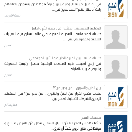
في تفاصيل حياتنا اليومية، يبرز جنودٌ مجهولون ينسجون بجهدهم
راحة أيامنا؛ إنهم "المساعدون في...
ديمة الشريف
الرضاعة الطبيعية.. استثمار في صحة الأم والطفل
حسناء أحمد فلاتة - المدينة المنورة: في عالم تتسارع فيه التغيرات
الصحية والمعرفية، تبقى...
صميم
حسناء فلاتة.. بين الخبرة الطبية والتأثير المجتمعي
في زمنٍ أصبحت فيه المنصات الرقمية مصدرًا رئيسيًا للمعرفة
والتوعية، برزت القابلة...
صميم
بين الظن والهوى... من يدير من؟؟
عندما يضيع القرار بين الظنّ والهوى… من يدير من؟ في المشهد
الإداري للشركات الأهلية، تظهر بين...
منال سالم
همسات الفجر
دائما يهمس الفجر لنا بأن لا زال للسعي مجال وأن للفرص متسع و
يوقظ في آفاق الروح يقينًا أن طُرق...