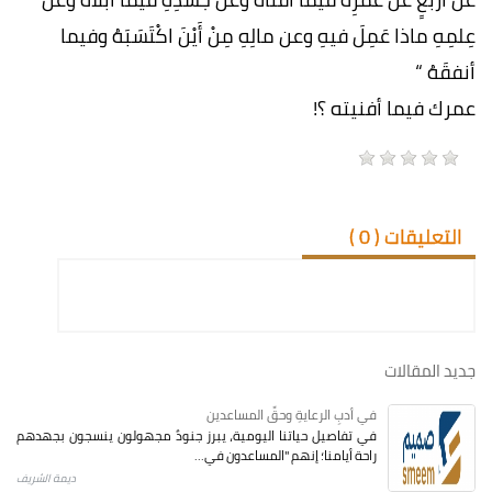
عِلمِهِ ماذا عَمِلَ فيهِ وعن مالِهِ مِنْ أَيْنَ اكْتَسَبَهُ وفيما
أنفقَهُ “
عمرك فيما أفنيته ؟!
التعليقات (
0
)
جديد المقالات
في أدبِ الرعايةِ وحقِّ المساعدين
في تفاصيل حياتنا اليومية، يبرز جنودٌ مجهولون ينسجون بجهدهم
راحة أيامنا؛ إنهم "المساعدون في...
ديمة الشريف