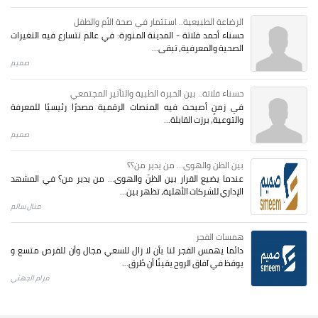
الرضاعة الطبيعية.. استثمار في صحة الأم والطفل
حسناء أحمد فلاتة - المدينة المنورة: في عالم تتسارع فيه التغيرات
الصحية والمعرفية، تبقى...
صميم
حسناء فلاتة.. بين الخبرة الطبية والتأثير المجتمعي
في زمنٍ أصبحت فيه المنصات الرقمية مصدرًا رئيسيًا للمعرفة
والتوعية، برزت القابلة...
صميم
بين الظن والهوى... من يدير من؟؟
عندما يضيع القرار بين الظنّ والهوى… من يدير من؟ في المشهد
الإداري للشركات الأهلية، تظهر بين...
منال سالم
همسات الفجر
دائما يهمس الفجر لنا بأن لا زال للسعي مجال وأن للفرص متسع و
يوقظ في آفاق الروح يقينًا أن طُرق...
مرام الجهني