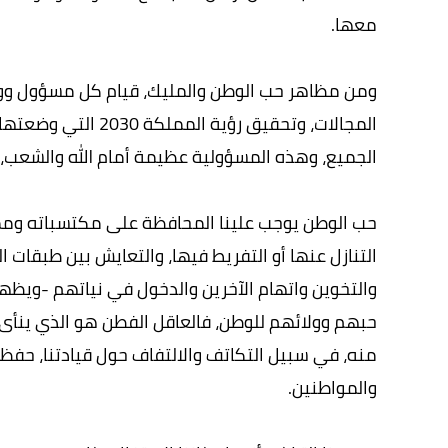
معها.
ومن مظاهر حب الوطن والمليك، قيام كل مسؤول ووزي
المجالات، وتحقيق رؤ
الجميع، وهذه المسؤولية عظيمة أمام الله والشعب، 
حب الوطن يوجب علينا المحافظة على مكتسباته ومم
التنازل عنها أو التفريط فيها، والتعايش بين طبقا
والتخوين واتهام الآخرين والدخول في نياتهم -ويظه
حبهم وولائهم للوطن، فالعاقل الفطن هو الذي ينأى 
منه، في سبيل التكاتف والالتفاف حول قيادتنا، حفظ
والمواطنين.