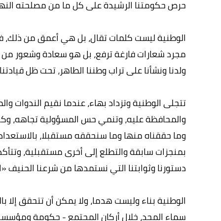
حرص حكومتنا الرشيدة على كل ما من مصلحته النه
الوطنية ليست كلمات تقال، بل هي أعمق من ذلك، فه
مجرد شعارات فارغة ترفع، بل هو سعادة وشعور من ال
ولدنا ونشأنا على تراب وطننا الطاهر، تحت ظل قيادتنا
تتجلى الوطنية وتزداد بهاء، عندما نقيم الندوات وال
والمحافظة عليه، وتنمي حس المسؤولية تجاهه، وكذلك
وما حققناه منها وما سنحققه مستقبلا، بالاستعداد 
بمنجزات سابقة والتطلع إلى أخرى مستقبلية، وتتأكد 
دستورنا وثوابتنا التي نستمدها من شرعنا الحنيف «ا
الوطنية بناء وليست هدما، ولا يمكن أن تتحقق إلا با
سماء المجد، خلال أركان المجتمع - حكومة ومؤسسات وأ