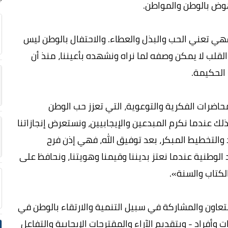
وض بالوطن والمواطن.
ي تعني الحب والبذل والعطاء. والاحتفال بالوطن ليس
قلب لا يمكن وصفه لما نراه ونشهده بأعيننا، منذ أن
 الحكيمة.
محاضرات الفكرية والتوعوية، التي تعزز حب الوطن
 عندما نكرم المبدعين والإيجابيين، ونستعرض إنجازاتنا
والتخطيط المبكر، بعد توفيق الله، فهي إذن فرح
الوطنية عندما نعتز بديننا وقيمنا وهويتنا، ونحافظ على
لكتاب والسنة».
لتعاون والمشاركة في سبيل التنمية والارتقاء بالوطن في
فراد - وبتقديم الآراء والمقترحات الإيجابية والتفاعل