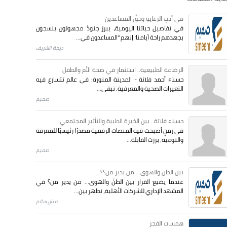
في أدبِ الرعايةِ وحقِّ المساعدين
في تفاصيل حياتنا اليومية، يبرز جنودٌ مجهولون ينسجون
بجهدهم راحة أيامنا؛ إنهم "المساعدون في...
ديمة الشريف
الرضاعة الطبيعية.. استثمار في صحة الأم والطفل
حسناء أحمد فلاتة - المدينة المنورة: في عالم تتسارع فيه
التغيرات الصحية والمعرفية، تبقى...
صميم
حسناء فلاتة.. بين الخبرة الطبية والتأثير المجتمعي
في زمنٍ أصبحت فيه المنصات الرقمية مصدرًا رئيسيًا للمعرفة
والتوعية، برزت القابلة...
صميم
بين الظن والهوى... من يدير من؟؟
عندما يضيع القرار بين الظنّ والهوى… من يدير من؟ في
المشهد الإداري للشركات الأهلية، تظهر بين...
منال سالم
همسات الفجر