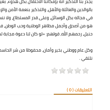
يجدر بنا التذكير أنه بإمكاننا الاحتفال بكل هدوء، ب
بالوالدين والعائلة والأهل، والتذكير بنعمة الأمن وا
في مجاله بكل الوسائل، وعلى قدر المستطاع، ولا ننسى
هو من أصدق وأجمل مظاهر الوطنية وحب الوطن، فق
حنبل، رحمهم الله، قولهم: «لو كان لنا دعوة مجابة لدع
وكل عام ووطني بخير وأمان، محفوظا من شر الحاسدين
نلتقي .
التعليقات (
0
)