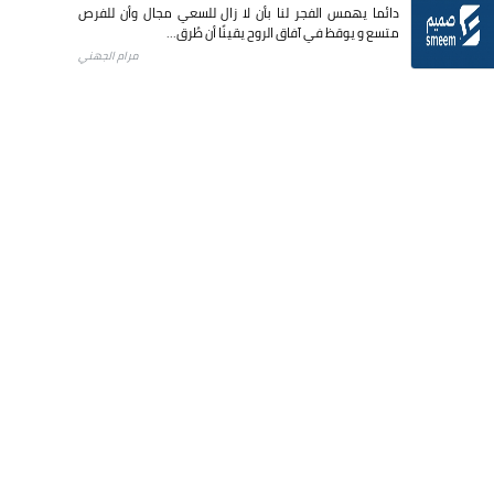
دائما يهمس الفجر لنا بأن لا زال للسعي مجال وأن للفرص
متسع و يوقظ في آفاق الروح يقينًا أن طُرق...
مرام الجهني