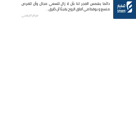
دائما يهمس الفجر لنا بأن لا زال للسعي مجال وأن للفرص
متسع و يوقظ في آفاق الروح يقينًا أن طُرق...
مرام الجهني