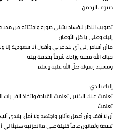
ضيوف الرحمن.
تصويب النظر للفساد بشتى صوره واجتثاثه من مصادره ل
إليك وطني يا كل الأوطان
ماأن أسافر إلى أي بلد عربي وأقول أنا سعودية إلا 
حباك الله محبة وزادك شرفاً بخدمة بيته
ومسجد رسوله صلّ الله عليه وسلم.
إليك بلادي:
تعلمتُ منك الكثير ، تعلمتُ القيادة واتخاذ القرارات 
تعلمتُ
أن لا أقف وأن أعمل وأثابر واجتهد ولا أملْ، بلادي أ
تسعة وثمانون عاماً قليلة على ماانجزتيه هنيئا لي أن