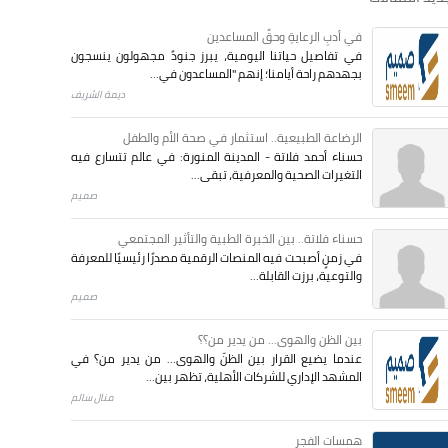
في أدبِ الرعايةِ وحقِّ المساعدين
في تفاصيل حياتنا اليومية، يبرز جنودٌ مجهولون ينسجون
بجهدهم راحة أيامنا؛ إنهم "المساعدون في...
ديمة الشريف
الرضاعة الطبيعية.. استثمار في صحة الأم والطفل
حسناء أحمد فلاتة - المدينة المنورة: في عالم تتسارع فيه
التغيرات الصحية والمعرفية، تبقى...
صميم
حسناء فلاتة.. بين الخبرة الطبية والتأثير المجتمعي
في زمنٍ أصبحت فيه المنصات الرقمية مصدرًا رئيسيًا للمعرفة
والتوعية، برزت القابلة...
صميم
بين الظن والهوى... من يدير من؟؟
عندما يضيع القرار بين الظنّ والهوى… من يدير من؟ في
المشهد الإداري للشركات الأهلية، تظهر بين...
منال سالم
همسات الفجر