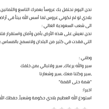
نحن اليوم نحتفل بك عروساً بعمرك التاسع والثمانين 
بلادي لو لم تكوني عروس لما أسس الله بيتاً في أراض
الى شعب السعودية الغالي :
نحن نعيش على هذه الأرض بأمن وأمان واستقرار فلن
التي فقدت في كثير من البلدان ولانسمح بالمساس ب
وطني :
سير والله يرعاك، سير ولاتبالي بمن خلفك
،سير وكلنا معك ،سير وشعارنا
"همة حتى القمة"
اخيرا:
استودع الله العظيم بلادي حكومة وشعباً، حفظك ال