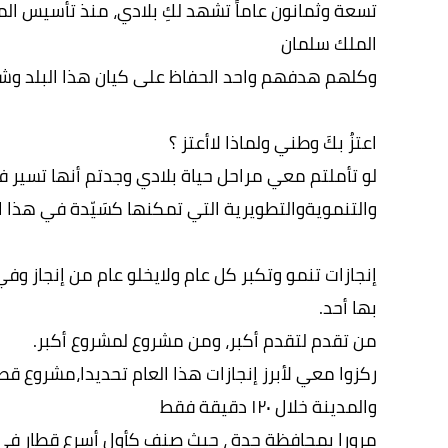
تسعة وثمانون عاماً تشهد لكِ بلادي، منذ تأسيس المل
الملك سلمان
وكلهم هدفهم واحد الحفاظ على كيان هذا البلد وشع
اعتزُ بكَ وطني ولماذا لاأعتز ؟
لو تأملتم معي مراحل حياة بلادي وجدتم أنها تسير ف
والتنمويةوالتطويرية التي تمكنها كسَيّدة في هذا ال
إنجازات تنمو وتكبر كل عام ولايخلو عام من إنجاز وف
بها أحد.
من تقدم لتقدم أكبر، ومن مشروع لمشروع أكبر.
ركزوا معي لأبرز إنجازات هذا العام تحديدا،مشروع ق
والمدينة خلال ١٢٠ دقيقة فقط
مرورا بمحافظة جدة ، حيث صنف كأول أسرع قطار في 