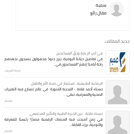
سمية
مقال رائع
جديد المقالات
في أدبِ الرعايةِ وحقِّ المساعدين
في تفاصيل حياتنا اليومية، يبرز جنودٌ مجهولون ينسجون بجهدهم
راحة أيامنا؛ إنهم "المساعدون في...
ديمة الشريف
الرضاعة الطبيعية.. استثمار في صحة الأم والطفل
حسناء أحمد فلاتة - المدينة المنورة: في عالم تتسارع فيه التغيرات
الصحية والمعرفية، تبقى...
صميم
حسناء فلاتة.. بين الخبرة الطبية والتأثير المجتمعي
في زمنٍ أصبحت فيه المنصات الرقمية مصدرًا رئيسيًا للمعرفة
والتوعية، برزت القابلة...
صميم