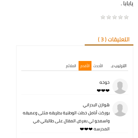
يابابا .
التعليقات (
3
)
الترتيب بـ
الأحدث
الأقدم
الملائم
خوخه
❤️❤️❤️
هَوازن البدراني
بوركت أنامل خطت الوطنية بطريقه مثلى وعميقه
واسمحو لي بعرض المقال على طالباتي في
المدرسه ❤️❤️❤️