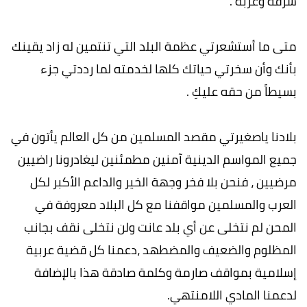
شرقة وغربة .
متى ما أستشعرتي عظمة البلد التي تنتمين له زاد يقينك
بأنك وأن سخرتي حياتك كلها لخدمته لما رددتي جزء
بسيطاً من حقه عليكِ .
بلادنا ياصغيرتي مقصد المسلمين من كل العالم يأتون في
جميع المواسم الدينية آمنين مطمئنين ليغادرونا راضيين
مرضيين ، فنحن بلا فخر وجهة الخير والداعم الأكبر لكل
العرب والمسلمين مواقفنا مع كل البلاد معروفة في
المحن لم نتخلى عن أي بلد عانت ولن نتخلى نقف بجانب
المظلوم والضعيف والمضطهد ،دعمنا كل قضية عربية
إسلامية بمواقف صارمة وكلمة صادقة هذا بالإضافة
لدعمنا المادي اللامنتهي.