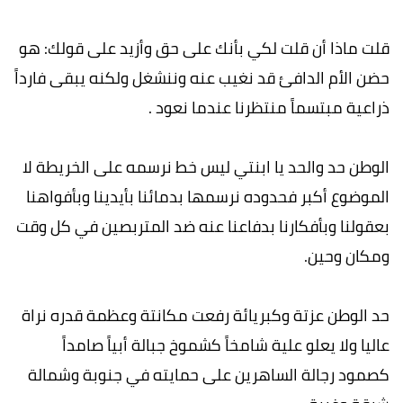
قلت ماذا أن قلت لكي بأنك على حق وأزيد على قولك: هو
حضن الأم الدافئ قد نغيب عنه وننشغل ولكنه يبقى فارداً
ذراعية مبتسماً منتظرنا عندما نعود .
الوطن حد والحد يا ابنتي ليس خط نرسمه على الخريطة لا
الموضوع أكبر فحدوده نرسمها بدمائنا بأيدينا وبأفواهنا
بعقولنا وبأفكارنا بدفاعنا عنه ضد المتربصين في كل وقت
ومكان وحين.
حد الوطن عزتة وكبريائة رفعت مكانتة وعظمة قدره نراة
عاليا ولا يعلو علية شامخاً كشموخ جبالة أبياً صامداً
كصمود رجالة الساهرين على حمايته في جنوبة وشمالة