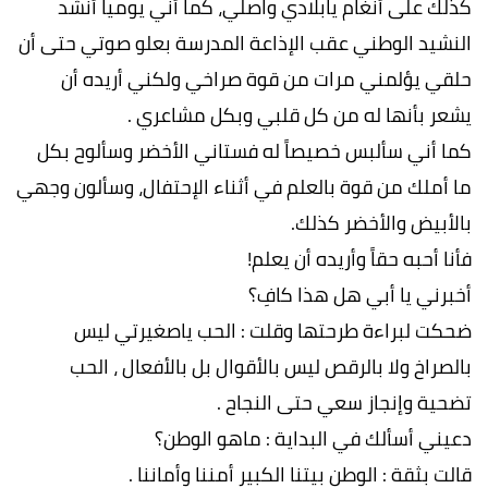
كذلك على أنغام يابلادي واصلي، كما أني يوميا أنشد
النشيد الوطني عقب الإذاعة المدرسة بعلو صوتي حتى أن
حلقي يؤلمني مرات من قوة صراخي ولكني أريده أن
يشعر بأنها له من كل قلبي وبكل مشاعري .
كما أني سألبس خصيصاً له فستاني الأخضر وسألوح بكل
ما أملك من قوة بالعلم في أثناء الإحتفال، وسألون وجهي
بالأبيض والأخضر كذلك.
فأنا أحبه حقاً وأريده أن يعلم!
أخبرني يا أبي هل هذا كافِ؟
ضحكت لبراءة طرحتها وقلت : الحب ياصغيرتي ليس
بالصراخ ولا بالرقص ليس بالأقوال بل بالأفعال ، الحب
تضحية وإنجاز سعي حتى النجاح .
دعيني أسألك في البداية : ماهو الوطن؟
قالت بثقة : الوطن بيتنا الكبير أمننا وأماننا .