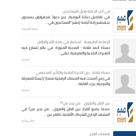
في أدبِ الرعايةِ وحقِّ المساعدين
في تفاصيل حياتنا اليومية، يبرز جنودٌ مجهولون ينسجون
بجهدهم راحة أيامنا؛ إنهم "المساعدون في...
ديمة الشريف
الرضاعة الطبيعية.. استثمار في صحة الأم والطفل
حسناء أحمد فلاتة - المدينة المنورة: في عالم تتسارع فيه
التغيرات الصحية والمعرفية، تبقى...
صميم
حسناء فلاتة.. بين الخبرة الطبية والتأثير المجتمعي
في زمنٍ أصبحت فيه المنصات الرقمية مصدرًا رئيسيًا للمعرفة
والتوعية، برزت القابلة...
صميم
بين الظن والهوى... من يدير من؟؟
عندما يضيع القرار بين الظنّ والهوى… من يدير من؟ في
المشهد الإداري للشركات الأهلية، تظهر بين...
منال سالم
همسات الفجر