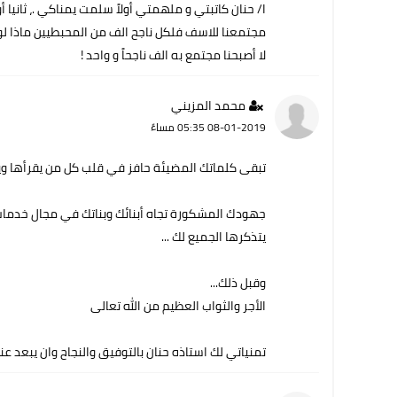
ا/ حنان كاتبتي و ملهمتي أولاً سلمت يمناكي .، ثانيا
مجتمعنا للاسف فلكل ناجح الف من المحبطيين ماذا لو
لا أصبحنا مجتمع به الف ناجحاً و واحد !
محمد المزيني
08-01-2019 05:35 مساءً
تبقى كلماتك المضيئة حافز في قلب كل من يقرأها وي
جهودك المشكورة تجاه أبنائك وبناتك في مجال خدمات
يتذكرها الجميع لك ...
وقبل ذلك...
الأجر والثواب العظيم من الله تعالى
تمنياتي لك استاذه حنان بالتوفيق والنجاح وان يبعد ع