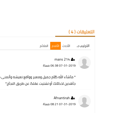
التعليقات (
4
)
الترتيب بـ
الأحدث
الأقدم
الملائم
mans 214
07-31-2019 06:38 مساءً
* مآشآء الله گلآم جميل ومعبر ووآقع نعيشه وأتمنى من
جآهدين لخذلآنك أو تشتيت عقلگ عن طريق النجآح*
Afnantirah
07-31-2019 08:21 مساءً