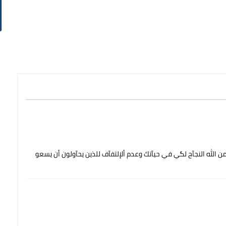
 الله النجآح لگي في حيآتك وعدم ألإلتفآف للذين يحآولون أن يسعو