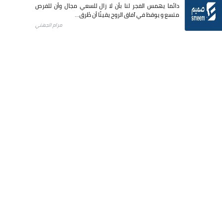
دائما يهمس الفجر لنا بأن لا زال للسعي مجال وأن للفرص
متسع و يوقظ في آفاق الروح يقينًا أن طُرق...
مرام الجهني