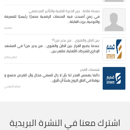
حسناء فلاتة.. بين الخبرة الطبية والتأثير المجتمعي
في زمنٍ أصبحت فيه المنصات الرقمية مصدرًا رئيسيًا للمعرفة
والتوعية، برزت القابلة...
صميم
بين الظن والهوى... من يدير من؟؟
عندما يضيع القرار بين الظنّ والهوى… من يدير من؟ في المشهد
الإداري للشركات الأهلية، تظهر بين...
منال سالم
همسات الفجر
دائما يهمس الفجر لنا بأن لا زال للسعي مجال وأن للفرص متسع و
يوقظ في آفاق الروح يقينًا أن طُرق...
مرام الجهني
اشترك معنا في النشرة البريدية