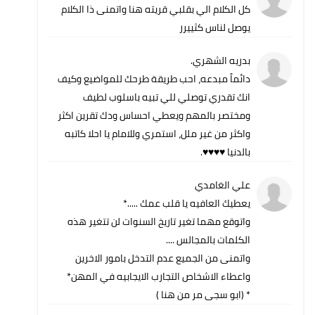
كل الكلام الي بقلبي قريته هنا واتمنى ذا الكلام
يوصل لناس كثييرر
بدريه الشهري.
دائماً مبدعه، احب طريقة طرحك للمواضيع وكيف
انك تقدري توصلي للي تبيه باسلوب لطيف
ومختصر بالمهم ويعطي احساس ودك تقرين اكثر
واكثر من غير ملل، استمري وللامام يا احلا كاتبه
بالدنيا ♥️♥️♥️♥️.
علي الغامدي
يعطيك العافيه يا قلب عمك .....*
واتوقع مهما تغير تاريخ السنوات لن تتغير هذه
الكلمات بالمجالس ....
واتمنى من الجميع عدم التدخل بامور الاخرين
واعطاء الاشخاص التجارب الايجابيه في المهن*
* (ابو سجى مر من هنا )