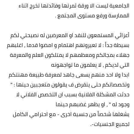
الجامعية ليست الا ورقة ثمرتها وفائدتها تخرج اثناء
الممارسة ورفع مستوى المجتمع .
أعزائي المستمعون للنقد او المعرضين له نصيحتي لكم
بسيطة جداً : لا تعيرونهم اهتمام و امضوا قدما , اغلبهم
جهلاء بمجالكم ومعظمهم لا يمتلكون العلم والمعرفة
التي لديكم ، لا يعلمون ما تواجهونه
ابدا ولا احد منهم يسعى جاهد لمعرفة طبيعة مهنتكم
وتخصصاتكم حتى ينقرض ف يقولون متعجبين حينها : "
حدثت المشكلة الفلانية بسبب ان التخصص الفلاني لا
وجود له " ، او يظهر غضبهم حينما
يشغلها شخصاً من جنسية اخرى - مع احترامي الكامل
لجميع الجنسيات-.