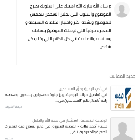
م شاء الله تبارك الله اهنيك على اسلوبك بطرح
الموضوع واسلوب اللي تخلين السخص يتحمس
للموضوع ويشده اكثر واختيار الكلمات البسيطه و
المعبره حرفياً اللي توصلك الموضوع ببساطه
وسلاسه وللامانه قلتي كل الكلام اللي بقلب كل
شخص
جديد المقالات
في أدبِ الرعايةِ وحقِّ المساعدين
في تفاصيل حياتنا اليومية، يبرز جنودٌ مجهولون ينسجون بجهدهم
راحة أيامنا؛ إنهم "المساعدون في...
ديمة الشريف
الرضاعة الطبيعية.. استثمار في صحة الأم والطفل
حسناء أحمد فلاتة - المدينة المنورة: في عالم تتسارع فيه التغيرات
الصحية والمعرفية، تبقى...
صميم