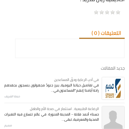
التعليقات (
0
)
جديد المقالات
في أدبِ الرعايةِ وحقِّ المساعدين
في تفاصيل حياتنا اليومية، يبرز جنودٌ مجهولون ينسجون بجهدهم
راحة أيامنا؛ إنهم "المساعدون في...
ديمة الشريف
الرضاعة الطبيعية.. استثمار في صحة الأم والطفل
حسناء أحمد فلاتة - المدينة المنورة: في عالم تتسارع فيه التغيرات
الصحية والمعرفية، تبقى...
صميم