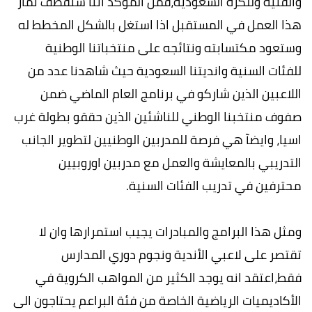
والفنية وللكرة السعودية،فمن المؤكد اننا سنقطف ثمار
هذا العمل في المستقبل اذا استغل بالشكل المخطط له
وستعود مكتسابته ونتائجه على منتخباتنا الوطنية
للفئات السنية وانديتنا السعودية حيث شاهدنا عدد من
اللاعبين الذين شاركو في برنامج العام الماضي ضمن
صفوف منتخبنا الوطني للناشئين الذين حققو بطولة غرب
اسيا، وايضآ هي فرصة للمدربين الوطنيين لتطوير الجانب
التدريبي بالمعايشة والعمل مع مدربين اوروبيين
محترفين في تدريب الفئات السنية.
ومثل هذا البرامج والمبادرات يجيب استمرارها وان لا
تقتصر على لاعبي الأندية ونجوم دوري المدارس
فقط،اعتقد انه يوجد الكثير من المواهب الكروية في
الأكاديميات الرياضية الخاصة من فئة البراعم يحتاجون الى