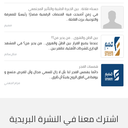
حسناء فلاتة.. بين الخبرة الطبية والتأثير المجتمعي
في زمنٍ أصبحت فيه المنصات الرقمية مصدرًا رئيسيًا للمعرفة
والتوعية، برزت القابلة...
صميم
بين الظن والهوى... من يدير من؟؟
عندما يضيع القرار بين الظنّ والهوى… من يدير من؟ في المشهد
الإداري للشركات الأهلية، تظهر بين...
منال سالم
همسات الفجر
دائما يهمس الفجر لنا بأن لا زال للسعي مجال وأن للفرص متسع و
يوقظ في آفاق الروح يقينًا أن طُرق...
مرام الجهني
اشترك معنا في النشرة البريدية