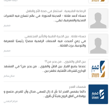
ديمة الشريف
الرضاعة الطبيعية.. استثمار في صحة الأم والطفل
حسناء أحمد فلاتة - المدينة المنورة: في عالم تتسارع فيه التغيرات
الصحية والمعرفية، تبقى...
صميم
حسناء فلاتة.. بين الخبرة الطبية والتأثير المجتمعي
في زمنٍ أصبحت فيه المنصات الرقمية مصدرًا رئيسيًا للمعرفة
والتوعية، برزت القابلة...
صميم
بين الظن والهوى... من يدير من؟؟
عندما يضيع القرار بين الظنّ والهوى… من يدير من؟ في المشهد
الإداري للشركات الأهلية، تظهر بين...
منال سالم
همسات الفجر
دائما يهمس الفجر لنا بأن لا زال للسعي مجال وأن للفرص متسع و
يوقظ في آفاق الروح يقينًا أن طُرق...
مرام الجهني