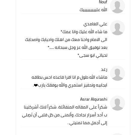
Nouf
الله عليييييييييك
علي الغامدي
ما شاء الله عليك وانا عمك*
الى الامام واحنا معك من اهلك واحبابك واصحابك
بعد توفيق الله عز وجل سبحانه .....*
تحياتي ابو سجى*
رغد
ماشاء الله طول م انا اقرا قاعذه احس بطاقه
ايجابيه وتحفيز استمري والله يوفقك يارب❤️.
Asrar Alqurashi
شكراً على المقاله المتفائلة. شكراً لانك أشركتينا
ب أحد أسرار نجاحك. وأتمنى من كل قلبي أن تَصِلي
إلى أجمل مما تمنيتي .