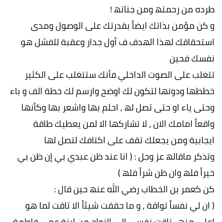
طرده من رحمتھ ومن جناتھ !
و كن مؤمن بذاتك ایضاً بقدرتك على الوصول ومدى
استحقاقك لھذا الھدف ف أول جدار وعقبة للفشل ھو
نفسك فحین
تتغلب على الصوت الداخلي فأنك ستتغلب على الكثیر
خططھا ودونھا لتكون لك اوضح وارسم لك خطة الف و باء
وحتى یاء او حتى تصل لھ , احلم بھا واشعر بھا وكأنھا
واقعاً امامك الان , لا تشاركھا الا لمن یعطیك طاقة
ایجابیة ومن یجعلك تقف على اكتافك لتصل لھا
وتذكر ماقالھ عز وجل : ( انا عند ظن عبدي بي إن ظن بي
خیراً فلھ وان ظن شراً فلھ )
كن كعمر بن الخطاب رضي الله عنھ حین قال :
( ان لي نفساً تواقة , و ما حققت شیئاً الا تاقت لما ھو
اعلى منھ , تاقت نفسي إلى الزواج من ابنة عمي فاطمة