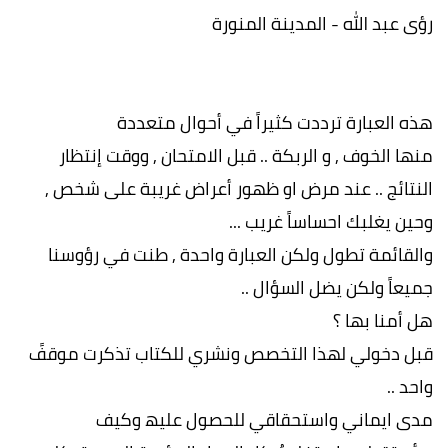
رؤى عبد الله - المدينة المنورة
ھذه العبارة ترددت كثیراً في أحوال متعددة
منھا الخوف , و الربكة .. قبل الامتحان , ووقت إنتظار
النتائج .. عند مرض او ظھور أعراض غریبة على شخص ,
وحین یغلبك احساساً غریب ...
والقائمة تطول ولكن العبارة واحدة , طنت في رؤوسنا
جمیعاً ولكن یضل السؤال ..
ھل أمنا بھا ؟
قبل دخولي لھذا التخصص ونشري للكتاب تذكرت موقفً
واحد ..
مدى ایماني واستحقاقي للحصول علیھ وكیف