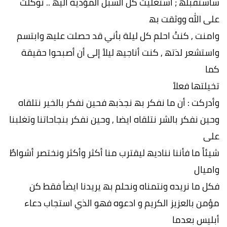
سأستقبلھ ; استغلیتُ كل السبل المؤدیة الیھ .. توكلت
على الله ووثقت بھ
وامنت , كنتُ احلم كل لیلة بأني قد حصلت علیھ وابتسم
واستشعر لذتھ , كنت أناجیھ لیلاً إلى أن أصبحوا حقیقة
كما
تخیلتھا فعلاً
وأدركت : أن ما نفكر بھ نجذبھ فحین نفكر بالخیر نتلقاه
وحین نفكر بالشر نتلقاه ایضا , وحین نفكر بنجاحاتنا وتغلبنا
على
شیئاً ما فأننا ننادیھ لیقترب منا أكثر وأكثر ونختصر أشواطٌ
وامیال
فكل ما نریده ونتمناه ونحلم بھ یریدنا ایضاً فقط كن
مؤمن بالعزیز الكریم و ادعوه فھو الذي استجاب دعاء
أبلیس بعدما