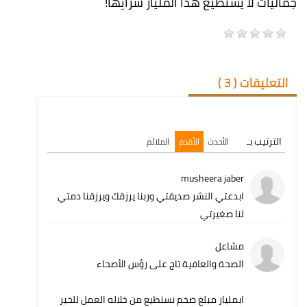
جمالیات لا یستطیع ھذا الملیار شرائِھا!
التعليقات (
3
)
الترتيب بـ
الأحدث
الأقدم
الملائم
musheera jaber
ابدعتي النشر صديقتي وربنا يرزقك ويرزقنا دمتي
لنا صغيرتي
مشاعل
الصحة والعافية تاج على رؤس الأصحاء
ابمليار مبلغ ضخم نستطيع من خلاله العمل للخير