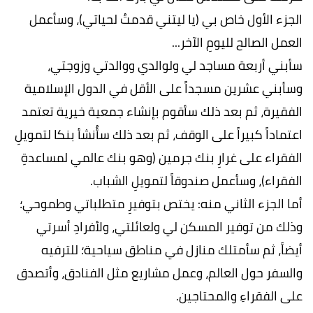
الجزء الأول خاص بي (یا لیتني قدمتُ لحیاتي)، وسأعمل
العمل الصالح للیومِ الآخر...
سأبني أربعة مساجد لي ولوالدي ووالدتي وزوجتي،
وسأبني عشرین مسجداً على الأقل في الدول الإسلامیة
الفقیرة، ثم بعد ذلك سأقوم بإنشاء جمعیة خیریة تعتمد
اعتماداً كبیراً على الوقف، ثم بعد ذلك سأُنشأ بنكا لتمویلِ
الفقراء على غرارِ بنك جرمین (وھو بنك عالمي لمساعدةِ
الفقراء)، وسأعمل صندوقاً لتمویلِ الشباب.
أما الجزء الثاني منه: یختص بتوفیرِ متطلباتي وطموحي؛
وذلك من توفیر المسكن لي ولعائلتي، ولأفرادِ أسرتي
أیضاً، ثم سأمتلك منازل في مناطق سیاحیة؛ للترفیه
والسفر حول العالم، وعمل مشاریع مثل الفنادق، وأتصدق
على الفقراءِ والمحتاجین.