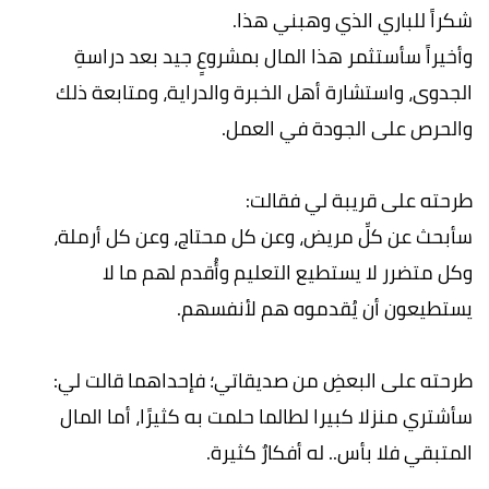
شكراً للباري الذي وھبني ھذا.
وأخیراً سأستثمر ھذا المال بمشروعٍ جید بعد دراسةِ
الجدوى، واستشارة أھل الخبرة والدرایة، ومتابعة ذلك
والحرص على الجودة في العمل.
طرحته على قریبة لي فقالت:
سأبحث عن كلِّ مریض، وعن كل محتاج، وعن كل أرملة،
وكل متضرر لا یستطیع التعلیم وأُقدم لھم ما لا
یستطیعون أن یُقدموه ھم لأنفسھم.
طرحته على البعضِ من صدیقاتي؛ فإحداھما قالت لي:
سأشتري منزلا كبیرا لطالما حلمت به كثیرًا، أما المال
المتبقي فلا بأس.. له أفكارٌ كثیرة.