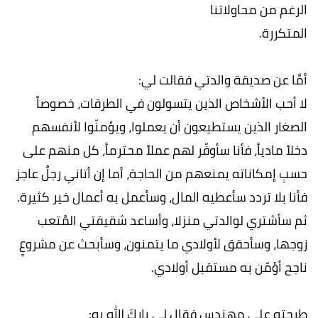
الرغم من محاولاتنا
المتكررة.
أمَّا عن صدیقة والدتي فقالت لي:
لا أحب الأشخاص الذین یتسولون في الطرقات، خصوصاً
الصغار الذین یستطیعون أن یعملوا، ویؤمنّوا لأنفسھم
دخلاً مادیاً، فأنا سأوفّر لھم عملاً محترماً، كل منھم على
حسبِ إمكاناته یمنعھم من الحاجة، أما إن أتاني رجلٌ عاجز
فأنا بلا تردد سأعطیه المال، وسأعمل به أعمال خیر كثیرة.
ثم سأشتري لوالدتي منزلا، وأساعد شقیقتي المُتعب
زوجھا، وسأحقق لأولادي ما یتمنون، وسأبحث عن مشروعٍ
ناجح أؤمّن به مستقبل أولادي.
طرحته على مھندس فقال لي باركَ الله به: