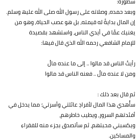
سطوره:
وبعد حمده، وصلاته على رسول الله صلى الله علیھ وسلم.
إن المال بدایةً له قیمته، بل ھو عصب الحیاة, وھو من
یغنیك عمَّا في أیدي الناس، واستشھد بقصیدة
للإمام الشافعي رحمه الله الذي قال فيها:
رأیتُ الناس قد مالوا .. إلى ما عنده مالُ
ومن لا عنده مالُ .. فعنه الناس قد مالوا
ثم قال بعد ذلك :
سأُھدي ھذا المال لأفرادِ عائلتي وأسرتي؛ مما یدخل في
أفئدتھم السرور، ویطیب خاطرھم،
ویكسبني محبتھم، ثم سأتصدق بجزء منه للفقراءِ
والمساكین.