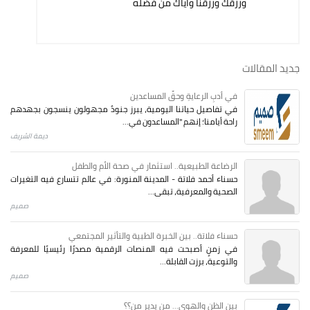
ورزقك ورزقنا واياك من فضله
جديد المقالات
في أدبِ الرعايةِ وحقِّ المساعدين
في تفاصيل حياتنا اليومية، يبرز جنودٌ مجهولون ينسجون بجهدهم
راحة أيامنا؛ إنهم "المساعدون في...
ديمة الشريف
الرضاعة الطبيعية.. استثمار في صحة الأم والطفل
حسناء أحمد فلاتة - المدينة المنورة: في عالم تتسارع فيه التغيرات
الصحية والمعرفية، تبقى...
صميم
حسناء فلاتة.. بين الخبرة الطبية والتأثير المجتمعي
في زمنٍ أصبحت فيه المنصات الرقمية مصدرًا رئيسيًا للمعرفة
والتوعية، برزت القابلة...
صميم
بين الظن والهوى... من يدير من؟؟