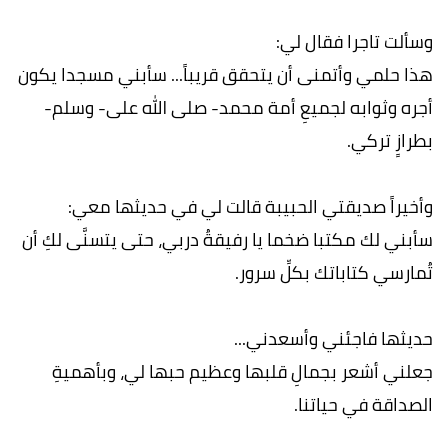
وسألت تاجرا فقال لي:
ھذا حلمي وأتمنى أن یتحقق قریباً... سأبني مسجدا یكون
أجره وثوابه لجمیعِ أمة محمد- صلى الله علی- وسلم-
بطرازٍ تركي.
وأخیراً صدیقتي الحبیبة قالت لي في حدیثھا معي:
سأبني لك مكتبا ضخما یا رفیقةُ دربي، حتى یتسنَّى لكِ أن
تُمارسي كتاباتك بكلِّ سرور.
حدیثھا فاجئني وأسعدني...
جعلني أشعر بجمالِ قلبھا وعظیم حبھا لي، وبأھمیةِ
الصداقة في حیاتنا.