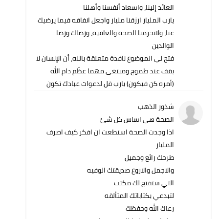
العائد إلينا، واسعاد أنفسنا وأهلنا
يارب المليار ارزقنا مليار واجعل انفاقه فيما يرضيك
عنا، ولاتحرمنا الصحة والعافية، ورضاك ورضا
الوالدين
فتح لي الموضوع نافذة متعلقة بالله، أن الإنسان لا
يقف عند طموح ومبتغى مهما عظّم دام الله
(أمره كن فيكون) يارب قل لدعوات عبادك تكون
شذور الذهب
الصحة هي اساس كل شئ
اذا وجدت الصحة استطعت ان افكر كيف اصرف
المليار
طرحك رائع وجميل
والاجمل والاروع صديقتك الوفيه
التي ستفتح لك مكتب
لتبدعي بكتاباتك المتألقه
رعاك الله وحفظك