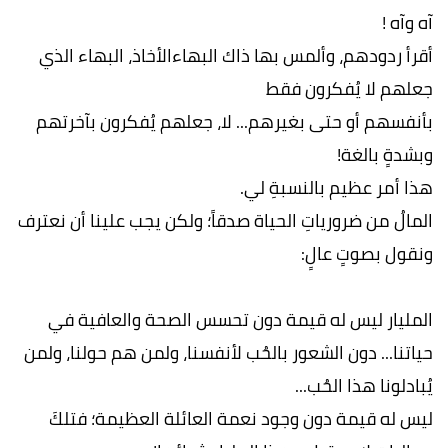
آه وآه !
أقرأ ردودھم، وألمس بھا ذاك البھاءالأخاذ، البھاء الذي
جعلھم لا یُفكرون فقط
بأنفسھم أو حتى بغیرھم... لا، جعلھم یُفكرون بآخرتھم
وبشدةٍ بالغة!
ھذا أمر عظیم بالنسبةِ لي.
المالُ من ضروریاتِ الحیاة صدقاً؛ ولكن یجب علینا أن نعترف
ونقول بصوتٍ عالٍ:
الملیار لیس له قیمة دون تحسس الصحة والعافیة في
حیاتنا... دون الشعور بالحُب لأنفسنا، ولمن ھم حولنا، ولمن
یُبادلونا ھذا الحُب...
لیس له قیمة دون وجود نعمة العائلة العظیمة؛ فتلكَ