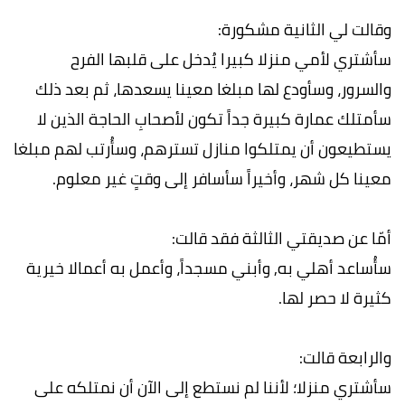
وقالت لي الثانیة مشكورة:
سأشتري لأمي منزلا كبیرا یُدخل على قلبھا الفرح
والسرور، وسأودع لھا مبلغا معینا یسعدھا، ثم بعد ذلك
سأمتلك عمارة كبیرة جداً تكون لأصحابِ الحاجة الذین لا
یستطیعون أن یمتلكوا منازل تسترھم، وسأُرتب لھم مبلغا
معینا كل شھر، وأخیراً سأسافر إلى وقتٍ غیر معلوم.
أمّا عن صدیقتي الثالثة فقد قالت:
سأُساعد أھلي به, وأبني مسجداً، وأعمل به أعمالا خیرية
كثیرة لا حصر لھا.
والرابعة قالت:
سأشتري منزلا؛ لأننا لم نستطع إلى الآن أن نمتلكه على