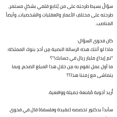
سؤالٌ بسیط طرحته على من یُتابع قلمي بشكلٍ مستمر،
طرحته على مختلفِ الأعمار والعقلیات والشخصیات، وأیضاً
المناصب.
كان فحوى السؤال:
ماذا لو أتتك هذه الرسالة النصیة مِن أحدِ بنوك المملكة:
"تم إیداع ملیار ریال في حسابك!"؟
ما أول عمل تقوم به مِن خلالِ ھذا المبلغ الضخم، وبما
یتماشى مع زمننا ھذا؟؟
أُرید أجوبة مُقنعة جمیلة وواقعیة.
سأبدأ بدكتور تخصصه (عقیدة وفلسفة) قال في فحوى