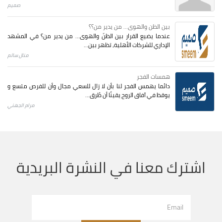
صميم
بين الظن والهوى... من يدير من؟؟
عندما يضيع القرار بين الظنّ والهوى… من يدير من؟ في المشهد
الإداري للشركات الأهلية، تظهر بين...
منال سالم
همسات الفجر
دائما يهمس الفجر لنا بأن لا زال للسعي مجال وأن للفرص متسع و
يوقظ في آفاق الروح يقينًا أن طُرق...
مرام الجهني
اشترك معنا في النشرة البريدية