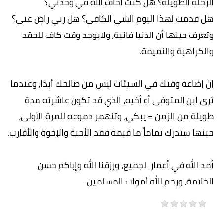
الرحلة الطويلة؟ هل كنت أخاف الله في وحدتي؟
هل قدمت لهذا اليوم الشي الكافي؟ هل ربي راضٍ عني؟
وتعرف حينها أن الدنيا فانية، ولايوجد وقت كاف للحقد
والكراهية والنميمة.
إن إضاعة وقتك في السيئات ليس من صالحك أبدًا، وعندما
ترى ابن المتوفى أو أخيه، الذي قد تكون عاشرته مدة
طويلة من الزمن = يبكي، وتنهمر دموعه للمرة الأولى،
حينها ستدرك تماماً ما قيمة فقد الأحبة والإخوة والأقارب.
أمد الله في أعمار الجميع، ورزقنا الله وإياكم حسن
الخاتمة، ورحم الله أموات المسلمين.