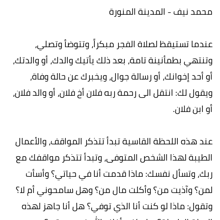
محمد نيف - المدينة المنورة
عندما تستيقظ لصلاة الفجر مبكراً، وتتوضأ وتصلي،
وتنتهي بطمأنينة تامة، بعد ذلك يأتيك والدك، أو والدتك،
أو أحد إخوانك، أو رسالة جوال، ويخبرك عن حالة وفاة،
ويقول لك: انتقل الى رحمة ربه فلان أخ فلان، أو والد فلان،
أو ابن فلان.
عند هذه اللحظة القاسية تبدأ تتذكر المواقف، والأعمال
الطيبة لهذا الشخص المتوفى، وتبدأ تتذكر مواقفك مع
ربك، وتسأل نفسك: ماذا قدمت أنا في حياتي؟ وأسأت
لمن؟ وآذيت من؟ وأكلت مال من؟ وهل سامحوني أم لا؟
وتقول: ماذا لو كنت أنا الذي توفي؟ هل أنا جاهز لهذه