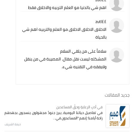
اهم شي بالدنيا مو العلم التربيه والاخلاق فقط
££zutl
الاخلاق الاخلاق الاخلاق مو العلم والتربيه اهم شي
بالحياة
سلاماً على من يلقي السلام
المشكله ليست نقل مقال. المصيبة في من ينقل
ولايفقه في التقنيه شيء.
جديد المقالات
في أدبِ الرعايةِ وحقِّ المساعدين
في تفاصيل حياتنا اليومية، يبرز جنودٌ مجهولون ينسجون بجهدهم
راحة أيامنا؛ إنهم "المساعدون في...
ديمة الشريف