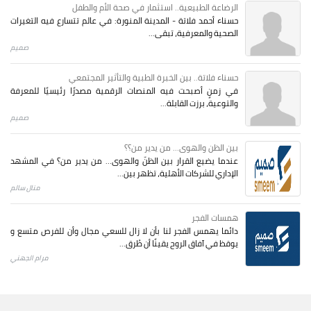
الرضاعة الطبيعية.. استثمار في صحة الأم والطفل
حسناء أحمد فلاتة - المدينة المنورة: في عالم تتسارع فيه التغيرات
الصحية والمعرفية، تبقى...
صميم
حسناء فلاتة.. بين الخبرة الطبية والتأثير المجتمعي
في زمنٍ أصبحت فيه المنصات الرقمية مصدرًا رئيسيًا للمعرفة
والتوعية، برزت القابلة...
صميم
بين الظن والهوى... من يدير من؟؟
عندما يضيع القرار بين الظنّ والهوى… من يدير من؟ في المشهد
الإداري للشركات الأهلية، تظهر بين...
منال سالم
همسات الفجر
دائما يهمس الفجر لنا بأن لا زال للسعي مجال وأن للفرص متسع و
يوقظ في آفاق الروح يقينًا أن طُرق...
مرام الجهني