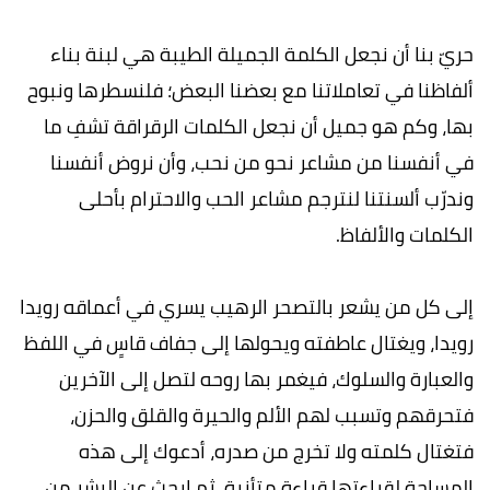
حريّ بنا أن نجعل الكلمة الجميلة الطيبة هي لبنة بناء
ألفاظنا في تعاملاتنا مع بعضنا البعض؛ فلنسطرها ونبوح
بها، وكم هو جميل أن نجعل الكلمات الرقراقة تشفِ ما
في أنفسنا من مشاعر نحو من نحب، وأن نروض أنفسنا
وندرّب ألسنتنا لنترجم مشاعر الحب والاحترام بأحلى
الكلمات والألفاظ.
إلى كل من يشعر بالتصحر الرهيب يسري في أعماقه رويدا
رويدا، ويغتال عاطفته ويحولها إلى جفاف قاسٍ في اللفظ
والعبارة والسلوك، فيغمر بها روحه لتصل إلى الآخرين
فتحرقهم وتسبب لهم الألم والحيرة والقلق والحزن،
فتغتال كلمته ولا تخرج من صدره، أدعوك إلى هذه
المساحة لقراءتها قراءة متأنية، ثم ابحث عن البشر من