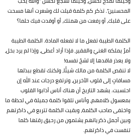
وحينما تمدح تحسن، وحينما تشجع تحسن "‏والله يحب
المحسنين". تذكر كم كلمة قيلت لك وشعرت أنها مسحت
على قلبك، أو رفعت من همتك، أو أوقدت فيك حلما؟
‏الكلمة الطيبة تفعل ما لا تفعله المادة. الكلمة الطيبة
أمرٌ يملكه الغنيّ والفقير، فإذا أراد أعطى، وإذا لم يرد بخل،
ولا يعذر فاقدها إلا لشحّ نفسه!
‏لا تنقص الكلمة من مالك شيئًا، ولكنك تقطع ببذلها
مسافاتٍ إلى قلوب الآخرين، وترتفع درجات عند الله إن
احتسبت. يشهد التاريخ أن هناك أناس أذابوا القلوب
بمعسول كلامهم، وأناس تلقوا كلمة جميلة في لحظة ما
واختفى صاحب الكلمة، وبقيت الكلمة تتربع في ذاكرتهم
وبين أجمل ذكرياتهم يشتمون من رحيق رقتها كلما
تنفست في ذاكرتهم.