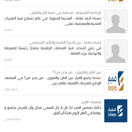
الرضاعة الطبيعية.. استثمار في صحة الأم والطفل
حسناء أحمد فلاتة - المدينة المنورة: في عالم تتسارع فيه التغيرات
الصحية والمعرفية، تبقى...
صميم
حسناء فلاتة.. بين الخبرة الطبية والتأثير المجتمعي
في زمنٍ أصبحت فيه المنصات الرقمية مصدرًا رئيسيًا للمعرفة
والتوعية، برزت القابلة...
صميم
بين الظن والهوى... من يدير من؟؟
عندما يضيع القرار بين الظنّ والهوى… من يدير من؟ في المشهد
الإداري للشركات الأهلية، تظهر بين...
منال سالم
همسات الفجر
دائما يهمس الفجر لنا بأن لا زال للسعي مجال وأن للفرص متسع و
يوقظ في آفاق الروح يقينًا أن طُرق...
مرام الجهني