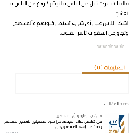
قاله الشاعر: "اقبل من الناس ما تيسّر * ودع من الناس ما
تعسّر".
اشكر الناس على أي شيء تستمل قلوبهم وأنفسهم،
وتجاوزعن الهفوات تأسر القلوب.
التعليقات (
0
)
جديد المقالات
في أدبِ الرعايةِ وحقِّ المساعدين
في تفاصيل حياتنا اليومية، يبرز جنودٌ مجهولون ينسجون بجهدهم
راحة أيامنا؛ إنهم "المساعدون في...
ديمة الشريف