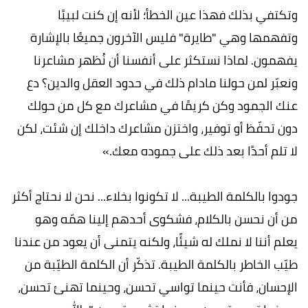
وتكتفي بذلك فهذا عين الخطأ؛ لأنه إن كنت لبيبًا
وتفهمها وهي "طايرة" فليس الآخرون جميعًا بالإشارة
يفهمون. لماذا نستكثر على أنفسنا أن نُظهر مشاعرنا
ونعبّر لمن حولنا مادام ذلك في حدود العقل والدين؟ دع
عنك الجمود وكن كريمًا في مشاعرك مع كل من حولك
دون تحفّظ أو توفير، واختزن مشاعرك داخلك إن شئت، لكن
لا تلم أحدًا بعد ذلك على جموده معك.»
جودوا بالكلمة الطيبة... لا تكونوا بخلاء... نحن لا نحتاج أكثر
من أن نحسن بالكلام، فشكوى أحدهم إلينا همّه وهو
يعلم أننا لا نملك له شيئًا، ولكنه يتمنى أن يعود من عندنا
طيّب الخاطر بالكلمة الطيبة. تذكّر أن الكلمة الطيّبة من
الإحسان، فأنت حينما تواسي تحسن، وحينما تهنئ تحسن،