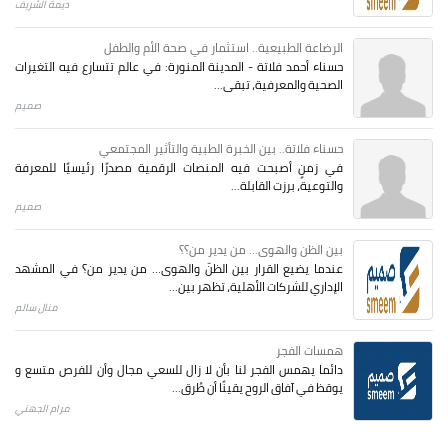
ديمة الشريف
الرضاعة الطبيعية.. استثمار في صحة الأم والطفل
حسناء أحمد فلاتة - المدينة المنورة: في عالم تتسارع فيه التغيرات
الصحية والمعرفية، تبقى...
صميم
حسناء فلاتة.. بين الخبرة الطبية والتأثير المجتمعي
في زمنٍ أصبحت فيه المنصات الرقمية مصدرًا رئيسيًا للمعرفة
والتوعية، برزت القابلة...
صميم
بين الظن والهوى... من يدير من؟؟
عندما يضيع القرار بين الظنّ والهوى… من يدير من؟ في المشهد
الإداري للشركات الأهلية، تظهر بين...
منال سالم
همسات الفجر
دائما يهمس الفجر لنا بأن لا زال للسعي مجال وأن للفرص متسع و
يوقظ في آفاق الروح يقينًا أن طُرق...
مرام الجهني