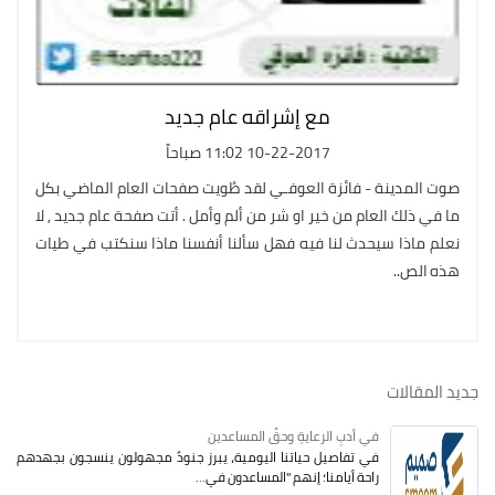
مع إشراقه عام جديد
10-22-2017 11:02 صباحاً
صوت المدينة - فائزة العوفـي لقد طُويت صفحات العام الماضي بكل
ما في ذلك العام من خير او شر من ألم وأمل . أتت صفحة عام جديد , لا
نعلم ماذا سيحدث لنا فيه فهل سألنا أنفسنا ماذا سنكتب في طيات
هذه الص..
جديد المقالات
في أدبِ الرعايةِ وحقِّ المساعدين
في تفاصيل حياتنا اليومية، يبرز جنودٌ مجهولون ينسجون بجهدهم
راحة أيامنا؛ إنهم "المساعدون في...