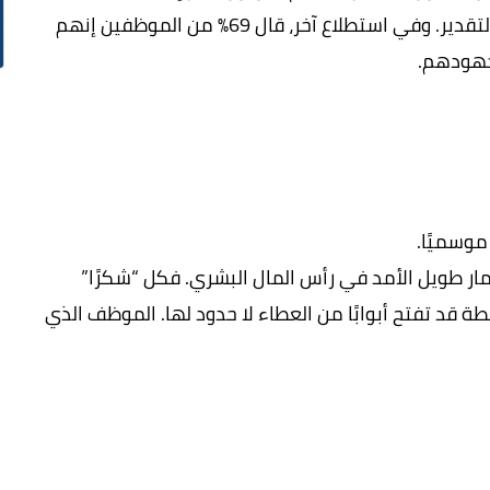
21%، وأكثر ولاءً بنسبة 27% مقارنة بمن لا يشعرون بالتقدير. وفي استطلاع آخر، قال 69% من الموظفين إنهم
 جهودهم.
موسميًا.
ار طويل الأمد في رأس المال البشري. فكل “شكرًا”
 قد تفتح أبوابًا من العطاء لا حدود لها. الموظف الذي