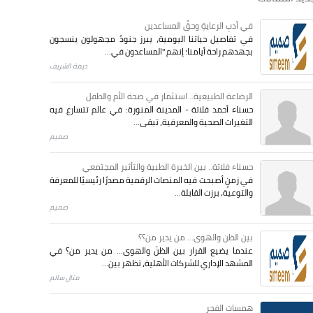
في أدبِ الرعايةِ وحقِّ المساعدين
في تفاصيل حياتنا اليومية، يبرز جنودٌ مجهولون ينسجون
بجهدهم راحة أيامنا؛ إنهم "المساعدون في...
ديمة الشريف
الرضاعة الطبيعية.. استثمار في صحة الأم والطفل
حسناء أحمد فلاتة - المدينة المنورة: في عالم تتسارع فيه
التغيرات الصحية والمعرفية، تبقى...
صميم
حسناء فلاتة.. بين الخبرة الطبية والتأثير المجتمعي
في زمنٍ أصبحت فيه المنصات الرقمية مصدرًا رئيسيًا للمعرفة
والتوعية، برزت القابلة...
صميم
بين الظن والهوى... من يدير من؟؟
عندما يضيع القرار بين الظنّ والهوى… من يدير من؟ في
المشهد الإداري للشركات الأهلية، تظهر بين...
منال سالم
همسات الفجر