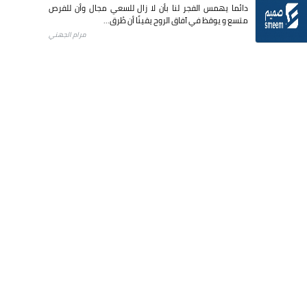
دائما يهمس الفجر لنا بأن لا زال للسعي مجال وأن للفرص
متسع و يوقظ في آفاق الروح يقينًا أن طُرق...
مرام الجهني