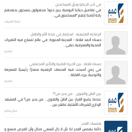
في أدبِ الرعايةِ وحقِّ المساعدين
في تفاصيل حياتنا اليومية، يبرز جنودٌ مجهولون ينسجون بجهدهم
راحة أيامنا؛ إنهم "المساعدون في...
ديمة الشريف
الرضاعة الطبيعية.. استثمار في صحة الأم والطفل
حسناء أحمد فلاتة - المدينة المنورة: في عالم تتسارع فيه التغيرات
الصحية والمعرفية، تبقى...
صميم
حسناء فلاتة.. بين الخبرة الطبية والتأثير المجتمعي
في زمنٍ أصبحت فيه المنصات الرقمية مصدرًا رئيسيًا للمعرفة
والتوعية، برزت القابلة...
صميم
بين الظن والهوى... من يدير من؟؟
عندما يضيع القرار بين الظنّ والهوى… من يدير من؟ في المشهد
الإداري للشركات الأهلية، تظهر بين...
منال سالم
همسات الفجر
دائما يهمس الفجر لنا بأن لا زال للسعي مجال وأن للفرص متسع و