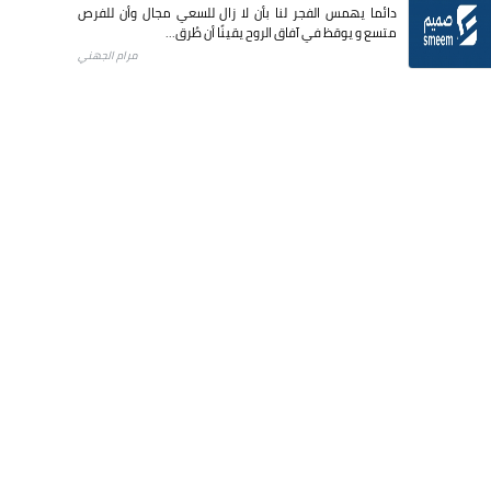
دائما يهمس الفجر لنا بأن لا زال للسعي مجال وأن للفرص
متسع و يوقظ في آفاق الروح يقينًا أن طُرق...
مرام الجهني