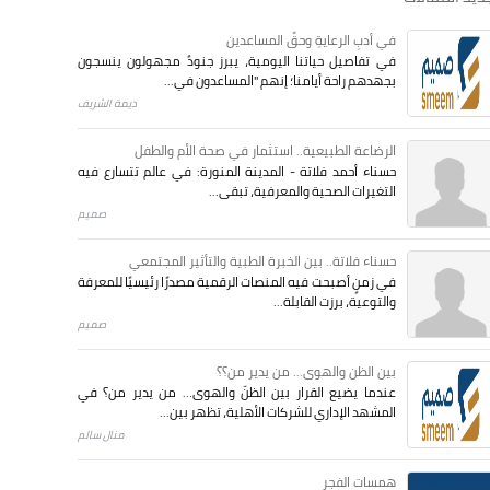
في أدبِ الرعايةِ وحقِّ المساعدين
في تفاصيل حياتنا اليومية، يبرز جنودٌ مجهولون ينسجون
بجهدهم راحة أيامنا؛ إنهم "المساعدون في...
ديمة الشريف
الرضاعة الطبيعية.. استثمار في صحة الأم والطفل
حسناء أحمد فلاتة - المدينة المنورة: في عالم تتسارع فيه
التغيرات الصحية والمعرفية، تبقى...
صميم
حسناء فلاتة.. بين الخبرة الطبية والتأثير المجتمعي
في زمنٍ أصبحت فيه المنصات الرقمية مصدرًا رئيسيًا للمعرفة
والتوعية، برزت القابلة...
صميم
بين الظن والهوى... من يدير من؟؟
عندما يضيع القرار بين الظنّ والهوى… من يدير من؟ في
المشهد الإداري للشركات الأهلية، تظهر بين...
منال سالم
همسات الفجر