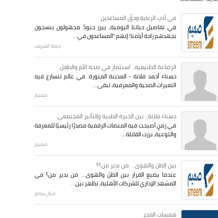
في أدبِ الرعايةِ وحقِّ المساعدين
في تفاصيل حياتنا اليومية، يبرز جنودٌ مجهولون ينسجون
بجهدهم راحة أيامنا؛ إنهم "المساعدون في...
ديمة الشريف
الرضاعة الطبيعية.. استثمار في صحة الأم والطفل
حسناء أحمد فلاتة - المدينة المنورة: في عالم تتسارع فيه
التغيرات الصحية والمعرفية، تبقى...
صميم
حسناء فلاتة.. بين الخبرة الطبية والتأثير المجتمعي
في زمنٍ أصبحت فيه المنصات الرقمية مصدرًا رئيسيًا للمعرفة
والتوعية، برزت القابلة...
صميم
بين الظن والهوى... من يدير من؟؟
عندما يضيع القرار بين الظنّ والهوى… من يدير من؟ في
المشهد الإداري للشركات الأهلية، تظهر بين...
منال سالم
همسات الفجر