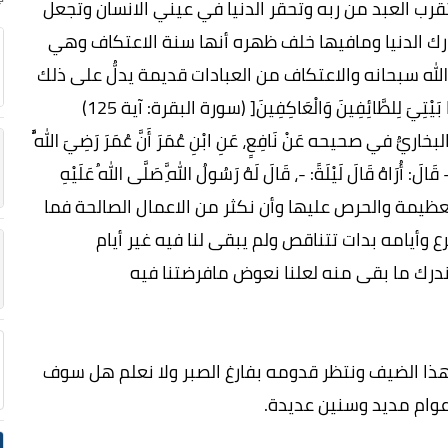
ب العبد من ربه وتحقر الدنيا في عيني الانسان وتجعل
ارك الدنيا ومافيها خلف ظهره أنها سنة الاعتكاف وهي
ة الله سبحانه والاعتكاف من العبادات قديمة يدلُّ على ذلك
قوله تعالى:]وَعَهِدْنَا إِلَى إِبْرَاهِيمَ وَإِسْمَاعِيلَ أَنْ طَهِّرَا بَيْتِيَ لِلطَّائِفِينَ وَالْعَاكِفِينَ[ (سورة البقرة: آية 125)
 صحيحه عَنْ نَافِعٍ، عَنِ ابْنِ عُمَرَ أَنَّ عُمَرَ رَضِيَ اللَّهُ
الَ: أُرَاهُ قَالَ لَيْلَةً: -، قَالَ لَهُ رَسُولُ اللَّهِ صَلَّى اللهُ عَلَيْهِ
ادة العظيمة والحرص عليها وأن نكثر من الاعمال الصالحة فما
يامه بدات تتناقص ولم يبقى لنا فيه غير أيام
درك ما بقى منه لعلنا نعوض مافرضتنا فيه
 هذا الضيف ونتظر قدومه بفارغ الصبر ولا نعلم هل سوف
أعوام مديد وسنين عديدة.