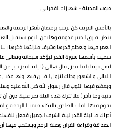
صوت المدينة - شهرزاد الفخراني
بالأمس القريب كن نرحب برمضان شهر الرحمة والغفران
نتظر بفارق الصبر قدومه وهانحن اليوم نستقبل العشر
العمر فيها ولعظم قدرها وشرف منزلتها ذكرها ربنا 
سميت بأسمها سورة القدر ليؤكد سبحانه وتعالى عل
ليس فيه ليلة القدر ، قال تعالى { ليلة القدر خير م
الليالي والشهور وذلك لنزول القران فيها ولها فضل 
ويعظم فيها الثوب قال رسول الله صَل الله عليه وسلم (
ذنبه وما تأخر ) فلا تترك هذه اليلة تمر عليك دون أن تع
يقوم فيها القلب الصادق بالبكاء متمنيا الرحمة والمغ
أدراك ما ليلة القدر ليلة الشرف الجميل فجعل لنفسك
الصداقة وقراءة القران وصلة الرحم ويستحب فيها أن نك