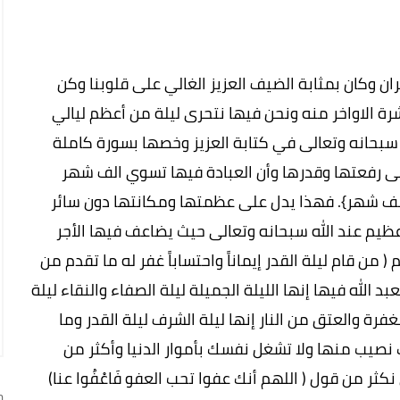
 وكان بمثابة الضيف العزيز الغالي على قلوبنا وكن
ة الاواخر منه ونحن فيها نتحرى ليلة من أعظم ليالي
سبحانه وتعالى في كتابة العزيز وخصها بسورة كاملة
ى رفعتها وقدرها وأن العبادة فيها تسوي الف شهر
ن ألف شهر}. فهذا يدل على عظمتها ومكانتها دون سائر
عظيم عند الله سبحانه وتعالى حيث يضاعف فيها الأجر
 من قام ليلة القدر إيماناً واحتساباً غفر له ما تقدم من
بد الله فيها إنها الليلة الجميلة ليلة الصفاء والنقاء ليلة
فرة والعتق من النار إنها ليلة الشرف ليلة القدر وما
 نصيب منها ولا تشغل نفسك بأموار الدنيا وأكثر من
ثر من قول ( اللهم أنك عفوا تحب العفو فَاعْفُوا عنا)
ج