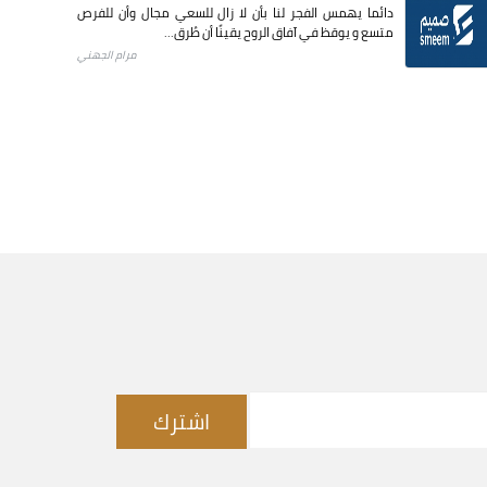
دائما يهمس الفجر لنا بأن لا زال للسعي مجال وأن للفرص
متسع و يوقظ في آفاق الروح يقينًا أن طُرق...
مرام الجهني
اشترك