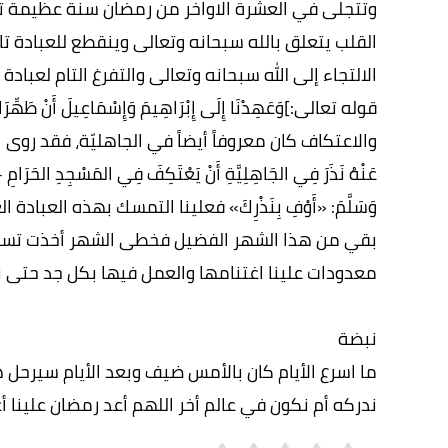
وتتجلى في العشرة الاواخر من رمضان سنة عظيمة تقر
القلب يتعلق بالله سبحانه وتعالى وينقطع للعبادة ت
الالتجاء إلى الله سبحانه وتعالى والتفرغ التام لعباد
والاعتكاف كان معروفاً أيضاً في الجاهليّة، فقد روى البخاريُّ في
عَنْهُ نَذَرَ فِي الجَاهِلِيَّةِ أَنْ يَعْتَكِفَ فِي المَسْجِدِ الحَرَامِ - قَ
وَسَلَّمَ: «أَوْفِ بِنَذْرِكَ» فعلينا التمسك بهذه العب
بقي من هذا الشهر الفضيل فخطى الشهر أخذت تسرع وأ
معدودات علينا اغتنامها والعمل فيها بكل جد حتى ن
نبضة
ما اسرع الأيام كان بالأمس ضيف وبعد الأيام سيرحل
ندركه أم نكون في عالم أخر اللهم أعد رمضان علينا 