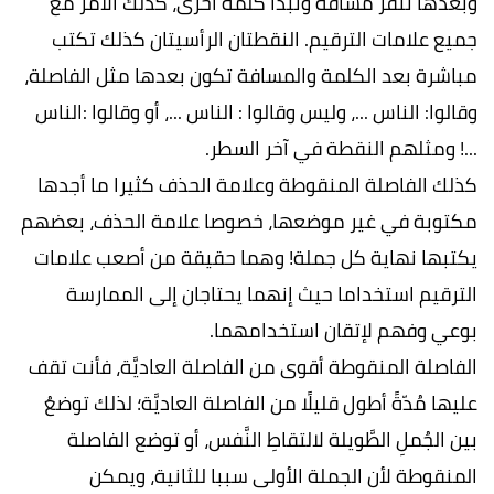
وبعدها ننقر مسافة ونبدأ كلمة أخرى، كذلك الأمر مع
جميع علامات الترقيم. النقطتان الرأسيتان كذلك تكتب
مباشرة بعد الكلمة والمسافة تكون بعدها مثل الفاصلة،
وقالوا: الناس ...، وليس وقالوا : الناس ...، أو وقالوا :الناس
...! ومثلهم النقطة في آخر السطر.
كذلك الفاصلة المنقوطة وعلامة الحذف كثيرا ما أجدها
مكتوبة في غير موضعها، خصوصا علامة الحذف، بعضهم
يكتبها نهاية كل جملة! وهما حقيقة من أصعب علامات
الترقيم استخداما حيث إنهما يحتاجان إلى الممارسة
بوعي وفهم لإتقان استخدامهما.
الفاصلة المنقوطة أقوى من الفاصلة العاديَّة، فأنت تقف
عليها مُدّةً أطول قليلًا من الفاصلة العاديَّة؛ لذلك توضعُ
بين الجُملِ الطَّويلة لالتقاطِ النَّفس، أو توضع الفاصلة
المنقوطة لأن الجملة الأولى سببا للثانية، ويمكن