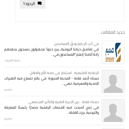
الردود
1
جديد المقالات
في أدبِ الرعايةِ وحقِّ المساعدين
في تفاصيل حياتنا اليومية، يبرز جنودٌ مجهولون ينسجون بجهدهم
راحة أيامنا؛ إنهم "المساعدون في...
ديمة الشريف
الرضاعة الطبيعية.. استثمار في صحة الأم والطفل
حسناء أحمد فلاتة - المدينة المنورة: في عالم تتسارع فيه التغيرات
الصحية والمعرفية، تبقى...
صميم
حسناء فلاتة.. بين الخبرة الطبية والتأثير المجتمعي
في زمنٍ أصبحت فيه المنصات الرقمية مصدرًا رئيسيًا للمعرفة
والتوعية، برزت القابلة...
صميم