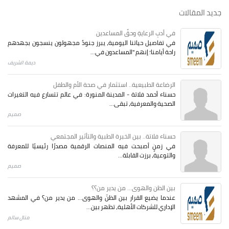
جديد المقالات
في أدبِ الرعايةِ وحقِّ المساعدين
في تفاصيل حياتنا اليومية، يبرز جنودٌ مجهولون ينسجون بجهدهم
راحة أيامنا؛ إنهم "المساعدون في...
ديمة الشريف
الرضاعة الطبيعية.. استثمار في صحة الأم والطفل
حسناء أحمد فلاتة - المدينة المنورة: في عالم تتسارع فيه التغيرات
الصحية والمعرفية، تبقى...
صميم
حسناء فلاتة.. بين الخبرة الطبية والتأثير المجتمعي
في زمنٍ أصبحت فيه المنصات الرقمية مصدرًا رئيسيًا للمعرفة
والتوعية، برزت القابلة...
صميم
بين الظن والهوى... من يدير من؟؟
عندما يضيع القرار بين الظنّ والهوى… من يدير من؟ في المشهد
الإداري للشركات الأهلية، تظهر بين...
منال سالم