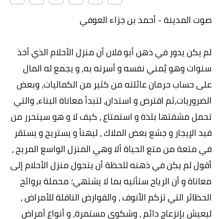
صوت المدينة - أحمد بن جزاء العوفي
لم يكن يدور في ذهن أبو فلان أن منزل الأحلام الذي أخذ
سنوات وهو يُمني نفسه و أسرته به، و يجمع له المال
على حساب حرمان عائلته من كثير من الكماليات، وبعض
الضروريات،ثم اقترض و استدان، لتبدأ معاناة البناء، والتي
تحمل مشقتها بلذة و استمتاع ، كيف لا و هو سيتحرر من
قيد الإيجار و جشع بعض الملاك ، ليهنأ و يستريح و يستقر
في متعة من متع الحياة ألا وهي المنزل الواسع المريح ،
أقول لم يكن في ذهنه للحظة أن يتحول منزل الأحلام إلى
معاناة و أن الرياح ستأتيه بما لا يشتهي؛ محملة بروائح
الحظائر التي تزكم الأنوف ، والقوارض الناقلة للأمراض ،
ليعيش بإنزعاج دائم ، وشكوى مستمرة، و أنواع أمراض