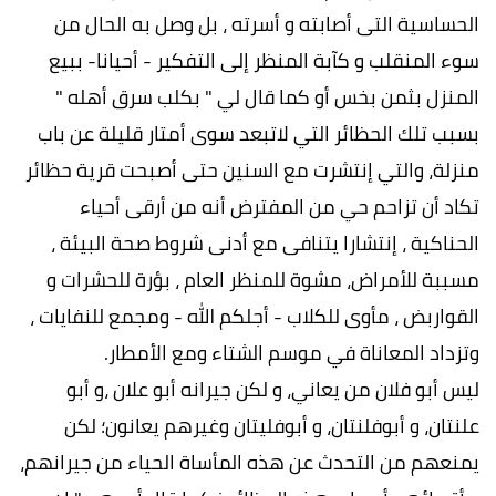
الحساسية التى أصابته و أسرته ، بل وصل به الحال من
سوء المنقلب و كآبة المنظر إلى التفكير - أحيانا- ببيع
المنزل بثمن بخس أو كما قال لي " بكلب سرق أهله "
بسبب تلك الحظائر التي لاتبعد سوى أمتار قليلة عن باب
منزلة، والتي إنتشرت مع السنين حتى أصبحت قرية حظائر
تكاد أن تزاحم حي من المفترض أنه من أرقى أحياء
الحناكية ، إنتشارا يتنافى مع أدنى شروط صحة البيئة ،
مسببة للأمراض، مشوة للمنظر العام ، بؤرة للحشرات و
القواربض ، مأوى للكلاب - أجلكم الله - ومجمع للنفايات ،
وتزداد المعاناة في موسم الشتاء ومع الأمطار.
ليس أبو فلان من يعاني، و لكن جيرانه أبو علان ،و أبو
علنتان، و أبوفلنتان، و أبوفليتان وغيرهم يعانون؛ لكن
يمنعهم من التحدث عن هذه المأساة الحياء من جيرانهم،