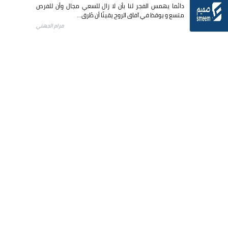
دائما يهمس الفجر لنا بأن لا زال للسعي مجال وأن للفرص
متسع و يوقظ في آفاق الروح يقينًا أن طُرق...
مرام الجهني