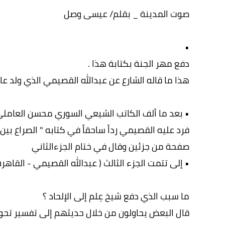
صوت المدينة _ بقلم/ عيسى وصل
•
دفع مهر الجنة بكتابة هذا .
هذا ما قاله الشارع عن عبدالله القصيمي الذي ولد عام ١٩٠٧ م في خب الحلوة في بر
• بعد ما ألف الكاتب الشيعي السوري محسن العاملي 
فرد عليه القصيمي رداً ساحقاً في كتابه " الصراع بين
صفحة من جزئين وقال في ختام الجزءالثاني
• إلى تتمت الجزء الثالث ( عبدالله القصيمي - القاهرة )
ما سبب الذي دفع شيخ عِلم إلى الإلحاد ؟
قال البعض يحاولون من خلال حديثهم إلى تفسير تحو