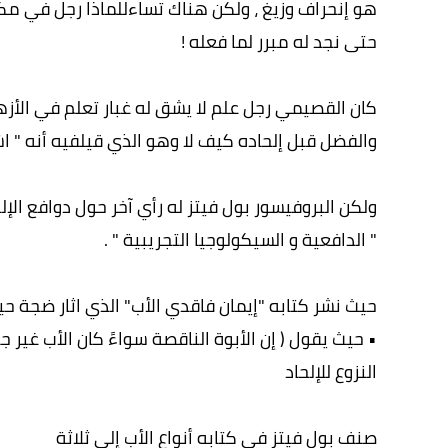
هو إنحراف وزيغ ، ولكن هناك تساءللماذا رجل في م
حتى نجد له مبرر لما فعله !
كان القصيمي رجل علم لا يشق له غبار تعلم في الأزهر
والفضل قبل إلحاده كيف لا وهو الذي قيلفيه أنه " ا
ولكن البروفيسور بول فيتز له رأي آخر حول دوافع الإلحاد الذي ولد عام ١٩٣٥
" الدافعية و السيكولوجيا التجريبية " .
حيث نشر كتابه "إيمان فاقدي الأب" الذي اثار ضجة حي
• حيث يقول ( إن الأبوة الناقصة سواءً كان الأب غير 
النزوع للإلحاد
صنف بول فيتز في كتابه أنواع الأب إلى ثلاثة