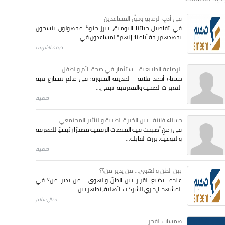
في أدبِ الرعايةِ وحقِّ المساعدين
في تفاصيل حياتنا اليومية، يبرز جنودٌ مجهولون ينسجون
بجهدهم راحة أيامنا؛ إنهم "المساعدون في...
ديمة الشريف
الرضاعة الطبيعية.. استثمار في صحة الأم والطفل
حسناء أحمد فلاتة - المدينة المنورة: في عالم تتسارع فيه
التغيرات الصحية والمعرفية، تبقى...
صميم
حسناء فلاتة.. بين الخبرة الطبية والتأثير المجتمعي
في زمنٍ أصبحت فيه المنصات الرقمية مصدرًا رئيسيًا للمعرفة
والتوعية، برزت القابلة...
صميم
بين الظن والهوى... من يدير من؟؟
عندما يضيع القرار بين الظنّ والهوى… من يدير من؟ في
المشهد الإداري للشركات الأهلية، تظهر بين...
منال سالم
همسات الفجر