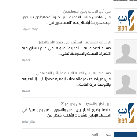
في أدبِ الرعايةِ وحقِّ المساعدين
في تفاصيل حياتنا اليومية، يبرز جنودٌ مجهولون ينسجون
بجهدهم راحة أيامنا؛ إنهم "المساعدون في...
ديمة الشريف
الرضاعة الطبيعية.. استثمار في صحة الأم والطفل
حسناء أحمد فلاتة - المدينة المنورة: في عالم تتسارع فيه
التغيرات الصحية والمعرفية، تبقى...
صميم
حسناء فلاتة.. بين الخبرة الطبية والتأثير المجتمعي
في زمنٍ أصبحت فيه المنصات الرقمية مصدرًا رئيسيًا للمعرفة
والتوعية، برزت القابلة...
صميم
بين الظن والهوى... من يدير من؟؟
عندما يضيع القرار بين الظنّ والهوى… من يدير من؟ في
المشهد الإداري للشركات الأهلية، تظهر بين...
منال سالم
همسات الفجر