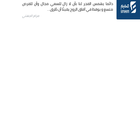
دائما يهمس الفجر لنا بأن لا زال للسعي مجال وأن للفرص
متسع و يوقظ في آفاق الروح يقينًا أن طُرق...
مرام الجهني