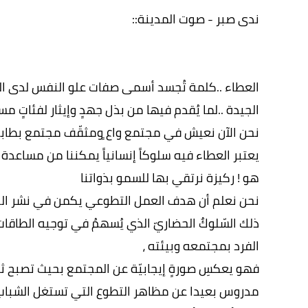
ندى صبر - صوت المدينة::
العطاء ..كلمة تُجسد أسمى صفات علو النفس لدى الجمي
الجيدة ..لما يُقدم فيها من بذل جهدٍ وإيثار لفئاتٍ
نحن الآن نعيش في مجتمع واع ٍومثقّف مجتمع بطاب
يعتبر العطاء فيه سلوكاً إنسانياً يمكننا من مساعدة
هو ! ركيزة نرتقي بها للسمو بذواتنا
نحن نعلم أن هدف العمل التطوعي يكمن في نشر الخي
ذلك السّلوكٌ الحضاريّ الذي يُسهمُ في توجيه الطاقا
الفرد بمجتمعه وبيئته ،
فهو يعكسِ صورةٍ إيجابيّة عن المجتمع بحيث تصبح
مدروس بعيدا عن مظاهر التطوع التي تستغل الشباب 