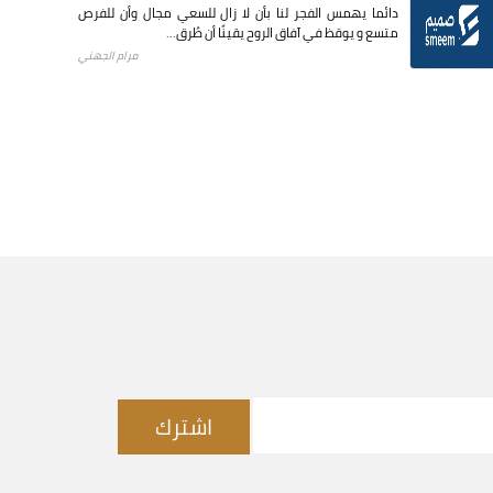
دائما يهمس الفجر لنا بأن لا زال للسعي مجال وأن للفرص
متسع و يوقظ في آفاق الروح يقينًا أن طُرق...
مرام الجهني
اشترك