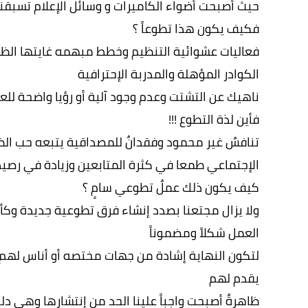
حيث أصبحت أضواء الكاميرات و وسائل الإعلام تسبقنا
فكيف يكون هذا تطوعاً ؟
‏‏فعاليات عشوائية التنظيم وخطط مبهمه غايتها الظه
الكوادر المؤهلة والمدربة الإحترافية
ناهيك عن التشتت وعدم وجود آلية أو رؤيا واضحة للعم
‏فأين لذة التطوع !!!
تنافسٌ غير محمود وفقدانٌ للمصداقية يتبعه حب الظ
الإجتماعي طمعا في كثرة المتابعين وزيادة في رصيد
كيف يكون ذلك عملٌ تطوعي سامٍ ؟
ولا يزال مجتعنا بصدد إنشاء فرق تطوعية جديدة وكأ
العمل شكلاً ومضموناً
لتكون النهاية إشادة من جهات مختصه أو أناس لهم 
يقدم لهم
ظاهرةٌ أصبحت واجباً علينا الحد من إنتشارها وهي د