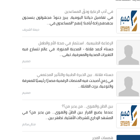
في أدبِ الرعايةِ وحقِّ المساعدين
في تفاصيل حياتنا اليومية، يبرز جنودٌ مجهولون ينسجون
بجهدهم راحة أيامنا؛ إنهم "المساعدون في...
ديمة الشريف
الرضاعة الطبيعية.. استثمار في صحة الأم والطفل
حسناء أحمد فلاتة - المدينة المنورة: في عالم تتسارع فيه
التغيرات الصحية والمعرفية، تبقى...
صميم
حسناء فلاتة.. بين الخبرة الطبية والتأثير المجتمعي
في زمنٍ أصبحت فيه المنصات الرقمية مصدرًا رئيسيًا للمعرفة
والتوعية، برزت القابلة...
صميم
بين الظن والهوى... من يدير من؟؟
عندما يضيع القرار بين الظنّ والهوى… من يدير من؟ في
المشهد الإداري للشركات الأهلية، تظهر بين...
منال سالم
همسات الفجر