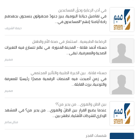
في أدبِ الرعايةِ وحقِّ المساعدين
في تفاصيل حياتنا اليومية، يبرز جنودٌ مجهولون ينسجون بجهدهم
راحة أيامنا؛ إنهم "المساعدون في...
ديمة الشريف
الرضاعة الطبيعية.. استثمار في صحة الأم والطفل
حسناء أحمد فلاتة - المدينة المنورة: في عالم تتسارع فيه التغيرات
الصحية والمعرفية، تبقى...
صميم
حسناء فلاتة.. بين الخبرة الطبية والتأثير المجتمعي
في زمنٍ أصبحت فيه المنصات الرقمية مصدرًا رئيسيًا للمعرفة
والتوعية، برزت القابلة...
صميم
بين الظن والهوى... من يدير من؟؟
عندما يضيع القرار بين الظنّ والهوى… من يدير من؟ في المشهد
الإداري للشركات الأهلية، تظهر بين...
منال سالم
همسات الفجر