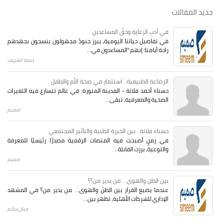
جديد المقالات
في أدبِ الرعايةِ وحقِّ المساعدين
في تفاصيل حياتنا اليومية، يبرز جنودٌ مجهولون ينسجون بجهدهم
راحة أيامنا؛ إنهم "المساعدون في...
ديمة الشريف
الرضاعة الطبيعية.. استثمار في صحة الأم والطفل
حسناء أحمد فلاتة - المدينة المنورة: في عالم تتسارع فيه التغيرات
الصحية والمعرفية، تبقى...
صميم
حسناء فلاتة.. بين الخبرة الطبية والتأثير المجتمعي
في زمنٍ أصبحت فيه المنصات الرقمية مصدرًا رئيسيًا للمعرفة
والتوعية، برزت القابلة...
صميم
بين الظن والهوى... من يدير من؟؟
عندما يضيع القرار بين الظنّ والهوى… من يدير من؟ في المشهد
الإداري للشركات الأهلية، تظهر بين...
منال سالم