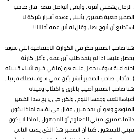
، الرجال يهمني أمره ، وأبغى أتواصل معه ، قال صاحب
الضمير صعبة ضميري يأنبني وهذه أسرار شركة لا
استطيع أن أبوح بها ، وقال له أبن عمه أفاااا !!
هنا صاحب الضمير فكر في الكوارث الاجتماعية التي سوف
يحصل عليها اذا لم ينفذ طلب أبن عمه ، وأقل كارثة
اجتماعية سوف يحصل عليه هو (ما في خيره لأبناء قبليته
) ، فأجاب صاحب الضمير أبشر يأبن عمي سوف تصلك قريبا ،
هنا صاحب الضمير أصيب بالأرق و اكتئاب وعيناه
أعياهاالتعب وجفها النوم ، ولكن كي يريح هذا الضمير
المتوهج وهو أن يجد مبرر ، فقال في نفسه لماذا يكون
دائما ضميري مبني للمعلوم أو للمجهول ، لماذا لا يكون
مبني للجمهور ، كما أن الضمير هذا الذي يتعب الناس