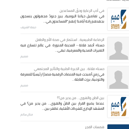
في أدبِ الرعايةِ وحقِّ المساعدين
في تفاصيل حياتنا اليومية، يبرز جنودٌ مجهولون ينسجون
بجهدهم راحة أيامنا؛ إنهم "المساعدون في...
ديمة الشريف
الرضاعة الطبيعية.. استثمار في صحة الأم والطفل
حسناء أحمد فلاتة - المدينة المنورة: في عالم تتسارع فيه
التغيرات الصحية والمعرفية، تبقى...
صميم
حسناء فلاتة.. بين الخبرة الطبية والتأثير المجتمعي
في زمنٍ أصبحت فيه المنصات الرقمية مصدرًا رئيسيًا للمعرفة
والتوعية، برزت القابلة...
صميم
بين الظن والهوى... من يدير من؟؟
عندما يضيع القرار بين الظنّ والهوى… من يدير من؟ في
المشهد الإداري للشركات الأهلية، تظهر بين...
منال سالم
همسات الفجر