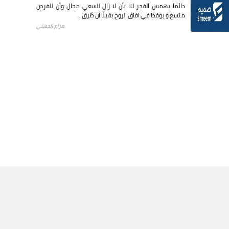
دائما يهمس الفجر لنا بأن لا زال للسعي مجال وأن للفرص
متسع و يوقظ في آفاق الروح يقينًا أن طُرق...
مرام الجهني