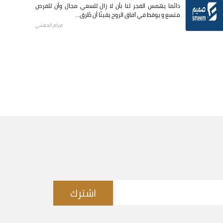
دائما يهمس الفجر لنا بأن لا زال للسعي مجال وأن للفرص
متسع و يوقظ في آفاق الروح يقينًا أن طُرق...
مرام الجهني
اشترك