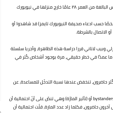
في الثالث عشر من مارس ١٩٦٤ طُعنت كيتي جينوڤيس البالغة من العمر ٢٨ عامًا خارج منزلها في نيويورك
قات الشرطة وجدت أن عددًا لا يُستهان به (٣٨ شخصًا حسب ادعاء صحيفة النيويورك تايمز) قد شاهدوا أو
و الاتصال بالشرطة.
 دارلي وبيب لاتاني قررا دراسة هذه الظاهرة، وأجريا سلسلة
ما عمدًا في خطر حقيقي، مرة بوجود أشخاص كُثر في
كُثر حاضرون، تنخفض عندها نسبة التدخّل للمساعدة، عن
وقد تمّت تسمية هذه الظاهرة الاجتماعية بـ bystanders effect أو (تأثير المارّة) وهي تنصّ على أنّ احتمالية أن
رون حاضرون، فكلما زاد عدد المارة، قلّت احتمالية أن
ج