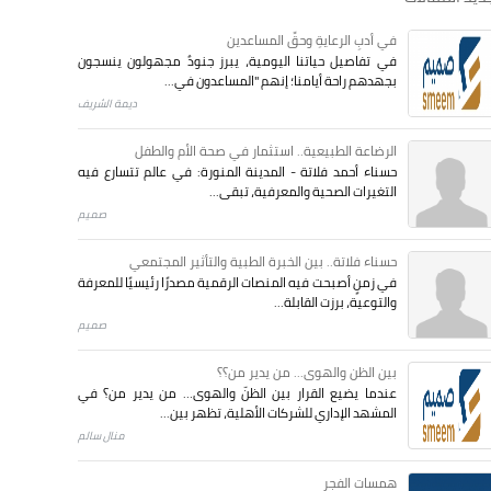
في أدبِ الرعايةِ وحقِّ المساعدين
في تفاصيل حياتنا اليومية، يبرز جنودٌ مجهولون ينسجون
بجهدهم راحة أيامنا؛ إنهم "المساعدون في...
ديمة الشريف
الرضاعة الطبيعية.. استثمار في صحة الأم والطفل
حسناء أحمد فلاتة - المدينة المنورة: في عالم تتسارع فيه
التغيرات الصحية والمعرفية، تبقى...
صميم
حسناء فلاتة.. بين الخبرة الطبية والتأثير المجتمعي
في زمنٍ أصبحت فيه المنصات الرقمية مصدرًا رئيسيًا للمعرفة
والتوعية، برزت القابلة...
صميم
بين الظن والهوى... من يدير من؟؟
عندما يضيع القرار بين الظنّ والهوى… من يدير من؟ في
المشهد الإداري للشركات الأهلية، تظهر بين...
منال سالم
همسات الفجر